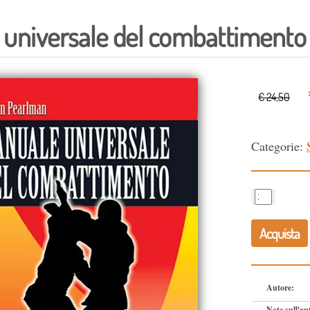
universale del combattimento
€ 24,50
Categorie:
Acquista
Autore:
Note sull'au