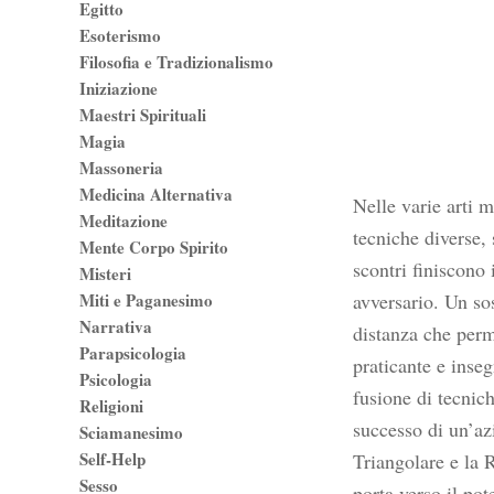
Egitto
Esoterismo
Filosofia e Tradizionalismo
Iniziazione
Maestri Spirituali
Magia
Massoneria
Medicina Alternativa
Nelle varie arti 
Meditazione
tecniche diverse, 
Mente Corpo Spirito
scontri finiscono 
Misteri
Miti e Paganesimo
avversario. Un so
Narrativa
distanza che perm
Parapsicologia
praticante e inseg
Psicologia
fusione di tecnic
Religioni
successo di un’azi
Sciamanesimo
Self-Help
Triangolare e la 
Sesso
porta verso il pot