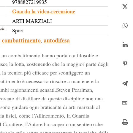
9788827219935
Guarda la video-recensione
ARTI MARZIALI
rie:
Sport
combattimento
autodifesa
,
te un combattimento hanno portato a filosofie e
isce la lotta, sostenendo che la maggior parte degli
a la tecnica più efficace per sconfiggere un
attimento è necessario riuscire a mantenere la
trambi ragionamenti sensati.Steven Pearlman,
cercato di distillare da queste discipline non una
sono guidare ogni praticante di arti marziali al
sia fisici, come l’Allineamento, la Guardia
l Carattere, l’Autore ha scoperto un sentiero che
l singolo stile senza compromettere le tecniche delle