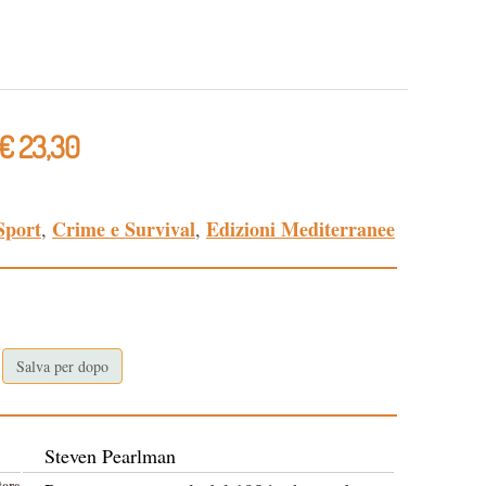
€ 23,30
Sport
Crime e Survival
Edizioni Mediterranee
,
,
Salva per dopo
Steven Pearlman
tore