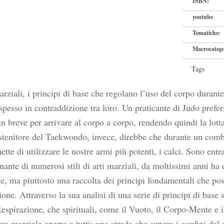
ISBN:
youtube
Tematiche:
Macrocatego
Tags
marziali, i principi di base che regolano l’uso del corpo duran
spesso in contraddizione tra loro. Un praticante di Judo prefer
in breve per arrivare al corpo a corpo, rendendo quindi la lott
stenitore del Taekwondo, invece, direbbe che durante un comb
ette di utilizzare le nostre armi più potenti, i calci. Sono en
nante di numerosi stili di arti marziali, da moltissimi anni ha 
he, ma piuttosto una raccolta dei principi fondamentali che pos
one. Attraverso la sua analisi di una serie di principi di base 
Respirazione, che spirituali, come il Vuoto, il Corpo-Mente e i
ere marziale aperto a tutti: una strada che supera i confini de