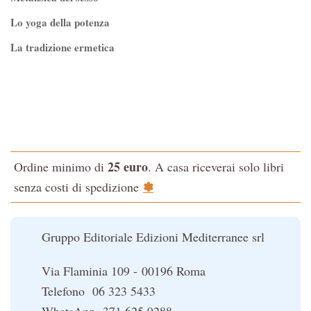
Lo yoga della potenza
La tradizione ermetica
Tao-Tê-Ching di Lao-tze
La via dello Zen
Testo classico di medicina interna dell'Imperatore Giallo
L'evoluzione interiore dell'uomo
25 euro
Ordine minimo di
. A casa riceverai solo libri
La Cabala
✽
senza costi di spedizione
Il potere del serpente
Le religioni del Tibet
Gruppo Editoriale Edizioni Mediterranee srl
Via Flaminia 109 - 00196 Roma
Telefono 06 323 5433