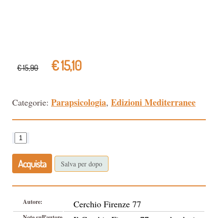
€ 15,10
€ 15,90
Parapsicologia
Edizioni Mediterranee
Categorie:
,
Acquista
Salva per dopo
Autore:
Cerchio Firenze 77
Note sull'autore