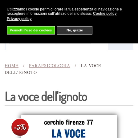
Utilizziamo i cookie per migliorare la tua esperienza di navigazione e
Skip to main content
raccogliere informazioni sull’utilizzo del sito stesso.
Cookie policy
Privacy policy
Permetti l'uso dei cookies
No, grazie
Menu
Cerca
HOME
PARAPSICOLOGIA
LA VOCE
DELL'IGNOTO
La voce dell'ignoto