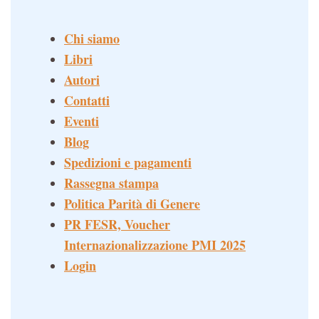
Chi siamo
Libri
Autori
Contatti
Eventi
Blog
Spedizioni e pagamenti
Rassegna stampa
Politica Parità di Genere
PR FESR, Voucher
Internazionalizzazione PMI 2025
Login