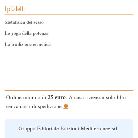
I più letti
Metafisica del sesso
Lo yoga della potenza
La tradizione ermetica
Tao-Tê-Ching di Lao-tze
La via dello Zen
Testo classico di medicina interna dell'Imperatore Giallo
L'evoluzione interiore dell'uomo
25 euro
Ordine minimo di
. A casa riceverai solo libri
La Cabala
✽
senza costi di spedizione
Il potere del serpente
Le religioni del Tibet
Gruppo Editoriale Edizioni Mediterranee srl