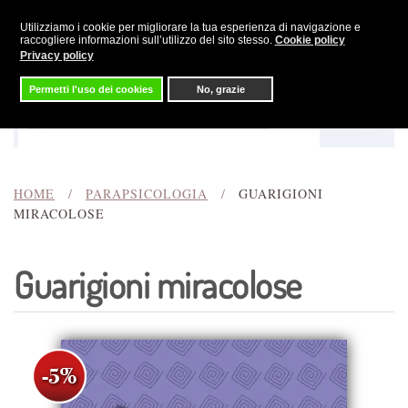
Utilizziamo i cookie per migliorare la tua esperienza di navigazione e
Skip to main content
raccogliere informazioni sull’utilizzo del sito stesso.
Cookie policy
Privacy policy
Permetti l'uso dei cookies
No, grazie
Menu
Cerca
HOME
PARAPSICOLOGIA
GUARIGIONI
MIRACOLOSE
Guarigioni miracolose