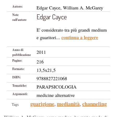
Autore:
Edgar Cayce, William A. McGarey
Edgar Cayce
Note
sull'autore
E' considerato tra più grandi medium
continua a leggere
e guaritori...
Anno di
2011
pubblicazione
Pagine:
216
Formato:
13,5x21,5
ISBN:
9788827221068
Tematiche:
PARAPSICOLOGIA
Argomenti:
medicine alternative
guarigione
medianità
channeling
,
,
Tags