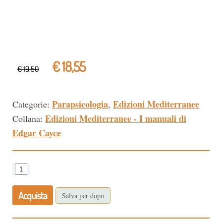
€ 18,55
€ 19,50
Parapsicologia
Edizioni Mediterranee
Categorie:
,
Edizioni Mediterranee - I manuali di
Collana:
Edgar Cayce
Acquista
Salva per dopo