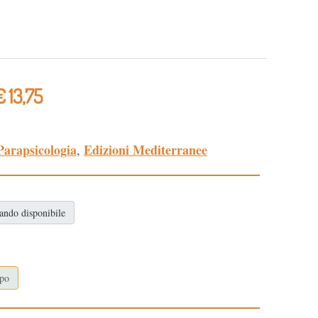
€ 13,75
Parapsicologia
Edizioni Mediterranee
,
ando disponibile
opo