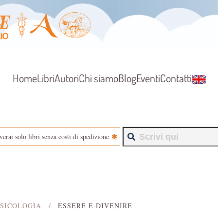
Home
Libri
Autori
Chi siamo
Blog
Eventi
Contatti
✽
verai solo libri senza costi di spedizione
SICOLOGIA
ESSERE E DIVENIRE