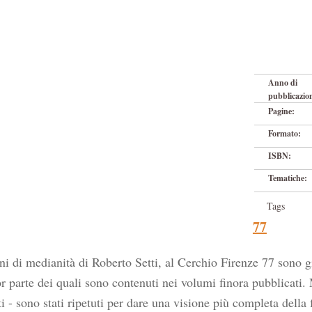
Anno di
pubblicazio
Pagine:
Formato:
ISBN:
Tematiche:
Tags
77
nni di medianità di Roberto Setti, al Cerchio Firenze 77 sono 
 parte dei quali sono contenuti nei volumi finora pubblicati. M
i - sono stati ripetuti per dare una visione più completa della