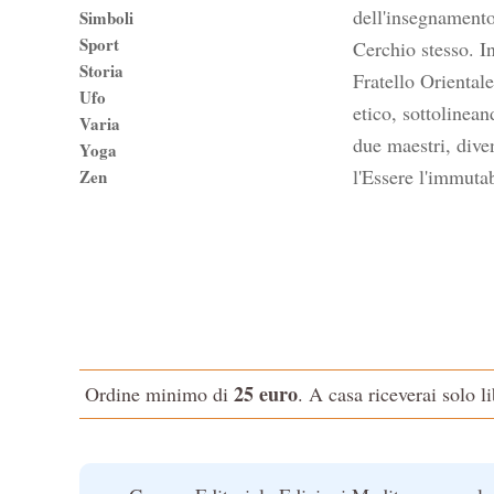
dell'insegnamento.
Simboli
Sport
Cerchio stesso. I
Storia
Fratello Oriental
Ufo
etico, sottolinea
Varia
due maestri, dive
Yoga
l'Essere l'immutab
Zen
25 euro
Ordine minimo di
. A casa riceverai solo l