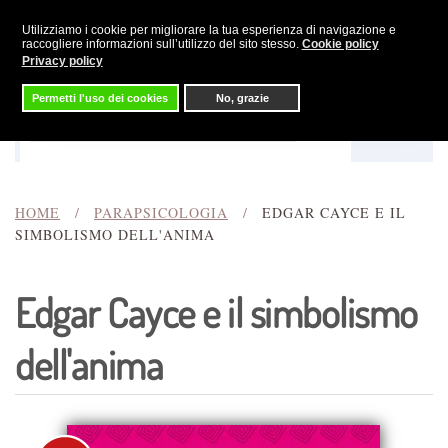
Utilizziamo i cookie per migliorare la tua esperienza di navigazione e
Skip to main content
raccogliere informazioni sull’utilizzo del sito stesso.
Cookie policy
Privacy policy
Permetti l'uso dei cookies
No, grazie
Menu
Cerca
HOME
PARAPSICOLOGIA
EDGAR CAYCE E IL
SIMBOLISMO DELL'ANIMA
Edgar Cayce e il simbolismo
dell'anima