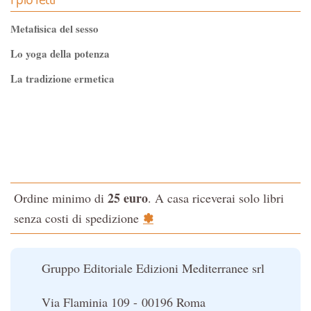
Metafisica del sesso
Lo yoga della potenza
La tradizione ermetica
Tao-Tê-Ching di Lao-tze
La via dello Zen
Testo classico di medicina interna dell'Imperatore Giallo
L'evoluzione interiore dell'uomo
25 euro
Ordine minimo di
. A casa riceverai solo libri
La Cabala
✽
senza costi di spedizione
Il potere del serpente
Le religioni del Tibet
Gruppo Editoriale Edizioni Mediterranee srl
Via Flaminia 109 - 00196 Roma