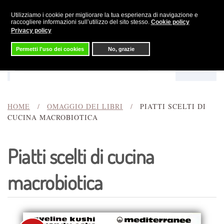
Utilizziamo i cookie per migliorare la tua esperienza di navigazione e
Skip to main content
raccogliere informazioni sull’utilizzo del sito stesso.
Cookie policy
Privacy policy
Permetti l'uso dei cookies
No, grazie
Menu
Cerca
HOME
OMAGGIO DEI LIBRI
PIATTI SCELTI DI
CUCINA MACROBIOTICA
Piatti scelti di cucina
macrobiotica