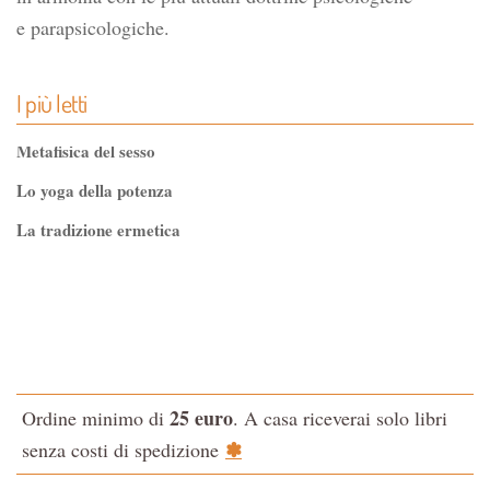
e parapsicologiche.
I più letti
Metafisica del sesso
Lo yoga della potenza
La tradizione ermetica
Tao-Tê-Ching di Lao-tze
La via dello Zen
Testo classico di medicina interna dell'Imperatore Giallo
L'evoluzione interiore dell'uomo
25 euro
Ordine minimo di
. A casa riceverai solo libri
La Cabala
✽
senza costi di spedizione
Il potere del serpente