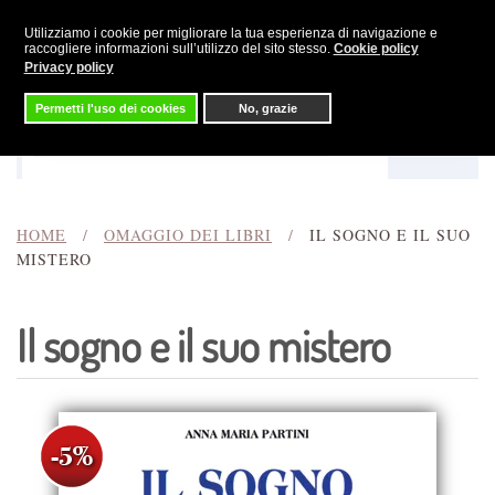
Utilizziamo i cookie per migliorare la tua esperienza di navigazione e
Skip to main content
raccogliere informazioni sull’utilizzo del sito stesso.
Cookie policy
Privacy policy
Permetti l'uso dei cookies
No, grazie
Menu
Cerca
HOME
OMAGGIO DEI LIBRI
IL SOGNO E IL SUO
MISTERO
Il sogno e il suo mistero