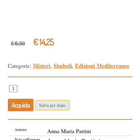
€ 14,25
€ 15,00
Misteri
Simboli
Edizioni Mediterranee
Categorie:
,
,
Acquista
Salva per dopo
Autore:
Anna Maria Partini
Note sull'autore