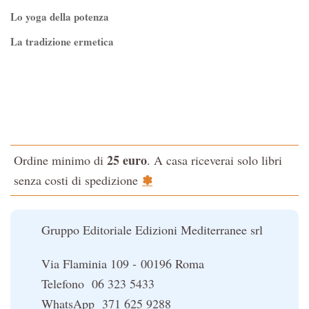
Lo yoga della potenza
La tradizione ermetica
Tao-Tê-Ching di Lao-tze
La via dello Zen
Testo classico di medicina interna dell'Imperatore Giallo
L'evoluzione interiore dell'uomo
25 euro
Ordine minimo di
. A casa riceverai solo libri
La Cabala
✽
senza costi di spedizione
Il potere del serpente
Le religioni del Tibet
Gruppo Editoriale Edizioni Mediterranee srl
Via Flaminia 109 - 00196 Roma
Telefono 06 323 5433
WhatsApp 371 625 9288