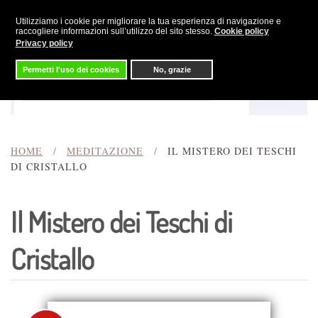
Utilizziamo i cookie per migliorare la tua esperienza di navigazione e
Skip to main content
raccogliere informazioni sull’utilizzo del sito stesso.
Cookie policy
Privacy policy
Permetti l'uso dei cookies
No, grazie
Menu
Cerca
HOME
MEDITAZIONE
IL MISTERO DEI TESCHI
DI CRISTALLO
Il Mistero dei Teschi di
Cristallo