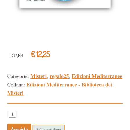
€ 12,25
€ 12,90
Misteri
regalo25
Edizioni Mediterranee
Categorie:
,
,
Edizioni Mediterranee - Biblioteca dei
Collana:
Misteri
Acquista
Salva per dopo