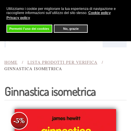
Utilizziamo i cookie per migliorare la tua esperienza di navigazione e
Skip to main content
raccogliere informazioni sull’utilizzo del sito stesso.
Cookie policy
Privacy policy
Permetti l'uso dei cookies
No, grazie
Menu
Cerca
HOME
LISTA PRODOTTI PER VERIFICA
GINNASTICA ISOMETRICA
Ginnastica isometrica