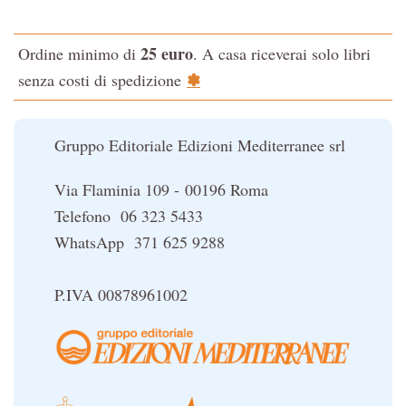
L'evoluzione interiore dell'uomo
25 euro
Ordine minimo di
. A casa riceverai solo libri
La Cabala
✽
senza costi di spedizione
Il potere del serpente
Le religioni del Tibet
Gruppo Editoriale Edizioni Mediterranee srl
Via Flaminia 109 - 00196 Roma
Telefono 06 323 5433
WhatsApp 371 625 9288
P.IVA 00878961002