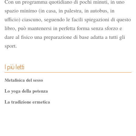
Con un programma quotidiano di pochi minuti, in uno
spazio minimo (in casa, in palestra, in autobus, in
ufficio) ciascuno, seguendo le facili spiegazioni di questo
libro, può mantenersi in perfetta forma senza sforzo e
dare al fisico una preparazione di base adatta a tutti gli
sport.
I più letti
Metafisica del sesso
Lo yoga della potenza
La tradizione ermetica
Tao-Tê-Ching di Lao-tze
La via dello Zen
Testo classico di medicina interna dell'Imperatore Giallo