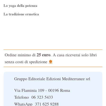
Lo yoga della potenza
La tradizione ermetica
Tao-Tê-Ching di Lao-tze
La via dello Zen
Testo classico di medicina interna dell'Imperatore Giallo
L'evoluzione interiore dell'uomo
25 euro
Ordine minimo di
. A casa riceverai solo libri
La Cabala
✽
senza costi di spedizione
Il potere del serpente
Le religioni del Tibet
Gruppo Editoriale Edizioni Mediterranee srl
Via Flaminia 109 - 00196 Roma
Telefono 06 323 5433
WhatsApp 371 625 9288