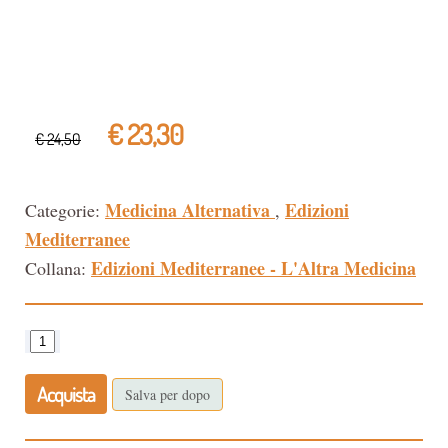
€ 23,30
€ 24,50
Medicina Alternativa
Edizioni
Categorie:
,
Mediterranee
Edizioni Mediterranee - L'Altra Medicina
Collana:
Acquista
Salva per dopo