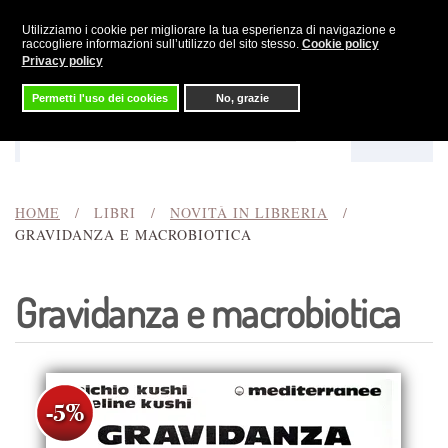
Utilizziamo i cookie per migliorare la tua esperienza di navigazione e
Skip to main content
raccogliere informazioni sull’utilizzo del sito stesso.
Cookie policy
Privacy policy
Permetti l'uso dei cookies
No, grazie
Menu
Cerca
HOME
LIBRI
NOVITÀ IN LIBRERIA
GRAVIDANZA E MACROBIOTICA
Gravidanza e macrobiotica