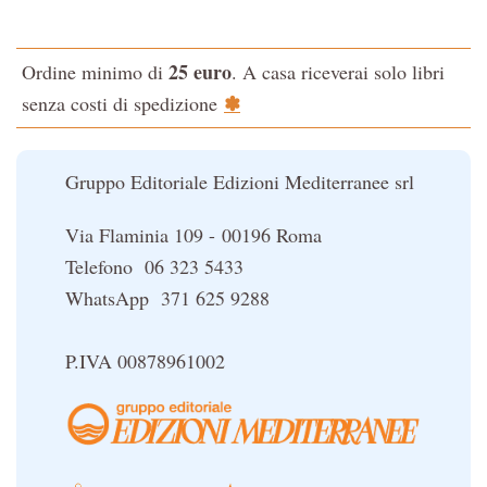
Testo classico di medicina interna dell'Imperatore Giallo
L'evoluzione interiore dell'uomo
25 euro
Ordine minimo di
. A casa riceverai solo libri
La Cabala
✽
senza costi di spedizione
Il potere del serpente
Le religioni del Tibet
Gruppo Editoriale Edizioni Mediterranee srl
Via Flaminia 109 - 00196 Roma
Telefono 06 323 5433
WhatsApp 371 625 9288
P.IVA 00878961002