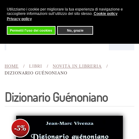
Utilizziamo i cookie per migliorare la tua esperienza di navigazione e
Skip to main content
raccogliere informazioni sull’utilizzo del sito stesso.
Cookie policy
Privacy policy
Permetti l'uso dei cookies
No, grazie
Menu
Cerca
HOME
LIBRI
NOVITÀ IN LIBRERIA
DIZIONARIO GUÉNONIANO
Dizionario Guénoniano