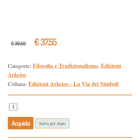
€ 37,55
€ 39,50
Filosofia e Tradizionalismo
Edizioni
Categorie:
,
Arkeios
Edizioni Arkeios - La Via dei Simboli
Collana:
Acquista
Salva per dopo