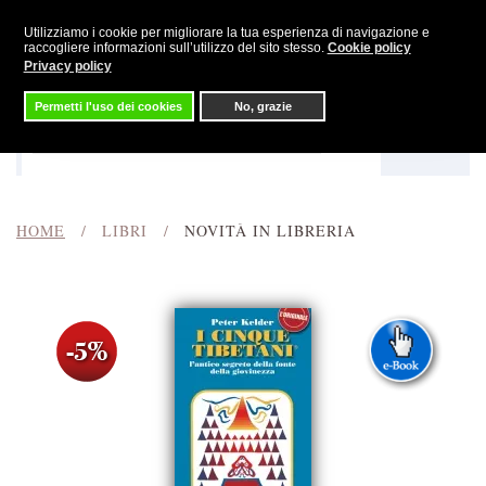
Utilizziamo i cookie per migliorare la tua esperienza di navigazione e
Skip to main content
raccogliere informazioni sull’utilizzo del sito stesso.
Cookie policy
Privacy policy
Permetti l'uso dei cookies
No, grazie
Menu
Cerca
HOME
LIBRI
NOVITÀ IN LIBRERIA