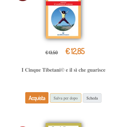
€ 12,85
€ 13,50
I Cinque Tibetani© e il sì che guarisce
Acquista
Salva per dopo
Scheda