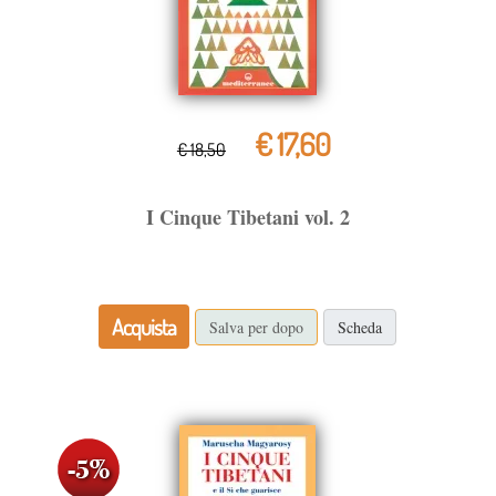
€ 17,60
€ 18,50
I Cinque Tibetani vol. 2
Acquista
Salva per dopo
Scheda