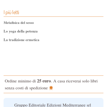
I più letti
Metafisica del sesso
Lo yoga della potenza
La tradizione ermetica
Tao-Tê-Ching di Lao-tze
La via dello Zen
Testo classico di medicina interna dell'Imperatore Giallo
L'evoluzione interiore dell'uomo
25 euro
Ordine minimo di
. A casa riceverai solo libri
La Cabala
✽
senza costi di spedizione
Il potere del serpente
Le religioni del Tibet
Gruppo Editoriale Edizioni Mediterranee srl