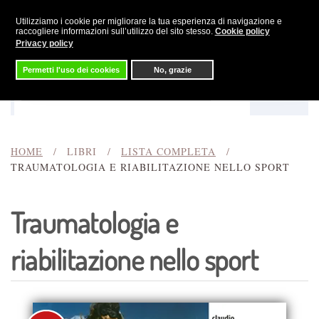
Utilizziamo i cookie per migliorare la tua esperienza di navigazione e
Skip to main content
raccogliere informazioni sull’utilizzo del sito stesso.
Cookie policy
Privacy policy
Permetti l'uso dei cookies
No, grazie
Menu
Cerca
HOME
LIBRI
LISTA COMPLETA
TRAUMATOLOGIA E RIABILITAZIONE NELLO SPORT
Traumatologia e
riabilitazione nello sport