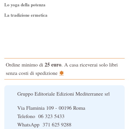
Lo yoga della potenza
La tradizione ermetica
Tao-Tê-Ching di Lao-tze
La via dello Zen
Testo classico di medicina interna dell'Imperatore Giallo
L'evoluzione interiore dell'uomo
25 euro
Ordine minimo di
. A casa riceverai solo libri
La Cabala
✽
senza costi di spedizione
Il potere del serpente
Le religioni del Tibet
Gruppo Editoriale Edizioni Mediterranee srl
Via Flaminia 109 - 00196 Roma
Telefono 06 323 5433
WhatsApp 371 625 9288