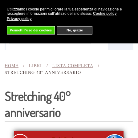
Utilizziamo i cookie per migliorare la tua esperienza di navigazione e
Skip to main content
raccogliere informazioni sull’utilizzo del sito stesso.
Cookie policy
Privacy policy
Permetti l'uso dei cookies
No, grazie
Menu
Cerca
HOME
LIBRI
LISTA COMPLETA
STRETCHING 40° ANNIVERSARIO
Stretching 40°
anniversario