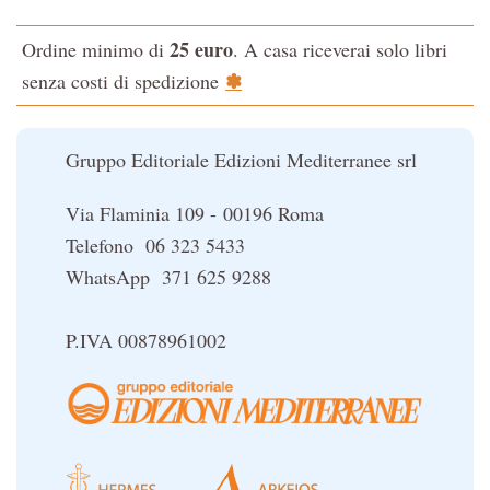
L'evoluzione interiore dell'uomo
25 euro
Ordine minimo di
. A casa riceverai solo libri
La Cabala
✽
senza costi di spedizione
Il potere del serpente
Le religioni del Tibet
Gruppo Editoriale Edizioni Mediterranee srl
Via Flaminia 109 - 00196 Roma
Telefono 06 323 5433
WhatsApp 371 625 9288
P.IVA 00878961002