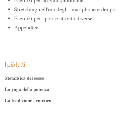
Esercizi per attività quotidiane
Stretching nell'era degli smartphone e dei pc
Esercizi per sport e attività diverse
Appendice
I più letti
Metafisica del sesso
Lo yoga della potenza
La tradizione ermetica
Tao-Tê-Ching di Lao-tze
La via dello Zen
Testo classico di medicina interna dell'Imperatore Giallo