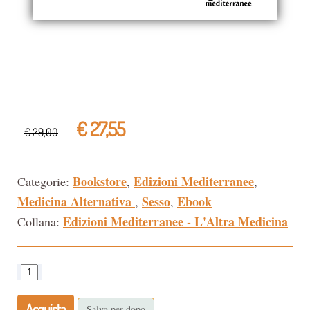
€ 27,55
€ 29,00
Bookstore
Edizioni Mediterranee
Categorie:
,
,
Medicina Alternativa
Sesso
Ebook
,
,
Edizioni Mediterranee - L'Altra Medicina
Collana:
Acquista
Salva per dopo