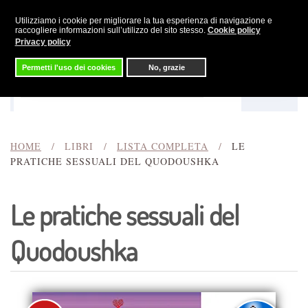
Utilizziamo i cookie per migliorare la tua esperienza di navigazione e
Skip to main content
raccogliere informazioni sull’utilizzo del sito stesso.
Cookie policy
Privacy policy
Permetti l'uso dei cookies
No, grazie
Menu
Cerca
HOME
LIBRI
LISTA COMPLETA
LE
PRATICHE SESSUALI DEL QUODOUSHKA
Le pratiche sessuali del
Quodoushka