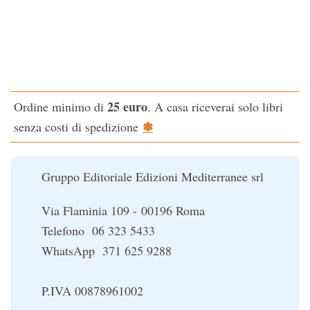
Tao-Tê-Ching di Lao-tze
La via dello Zen
Testo classico di medicina interna dell'Imperatore Giallo
L'evoluzione interiore dell'uomo
25 euro
Ordine minimo di
. A casa riceverai solo libri
La Cabala
✽
senza costi di spedizione
Il potere del serpente
Le religioni del Tibet
Gruppo Editoriale Edizioni Mediterranee srl
Via Flaminia 109 - 00196 Roma
Telefono 06 323 5433
WhatsApp 371 625 9288
P.IVA 00878961002