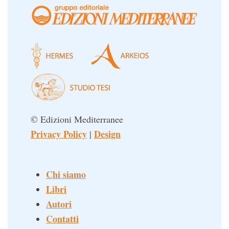
© Edizioni Mediterranee
Privacy Policy
Design
|
Chi siamo
Libri
Autori
Contatti