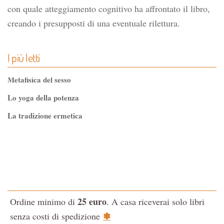
con quale atteggiamento cognitivo ha affrontato il libro,
creando i presupposti di una eventuale rilettura.
I più letti
Metafisica del sesso
Lo yoga della potenza
La tradizione ermetica
Tao-Tê-Ching di Lao-tze
La via dello Zen
Testo classico di medicina interna dell'Imperatore Giallo
L'evoluzione interiore dell'uomo
25 euro
Ordine minimo di
. A casa riceverai solo libri
La Cabala
✽
senza costi di spedizione
Il potere del serpente