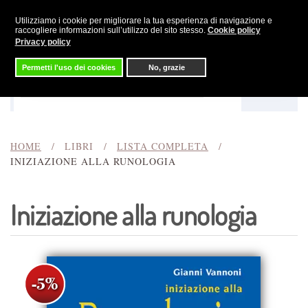
Utilizziamo i cookie per migliorare la tua esperienza di navigazione e
Skip to main content
raccogliere informazioni sull’utilizzo del sito stesso.
Cookie policy
Privacy policy
Permetti l'uso dei cookies
No, grazie
Menu
Cerca
HOME
LIBRI
LISTA COMPLETA
INIZIAZIONE ALLA RUNOLOGIA
Iniziazione alla runologia