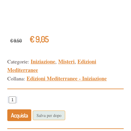
€ 9,05
€ 9,50
Iniziazione
Misteri
Edizioni
Categorie:
,
,
Mediterranee
Edizioni Mediterranee - Iniziazione
Collana:
Acquista
Salva per dopo