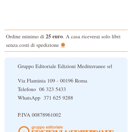
La via dello Zen
Testo classico di medicina interna dell'Imperatore Giallo
L'evoluzione interiore dell'uomo
25 euro
Ordine minimo di
. A casa riceverai solo libri
La Cabala
✽
senza costi di spedizione
Il potere del serpente
Le religioni del Tibet
Gruppo Editoriale Edizioni Mediterranee srl
Via Flaminia 109 - 00196 Roma
Telefono 06 323 5433
WhatsApp 371 625 9288
P.IVA 00878961002