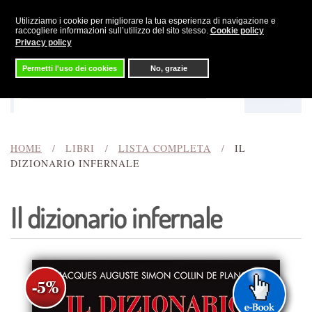
Utilizziamo i cookie per migliorare la tua esperienza di navigazione e
Skip to main content
raccogliere informazioni sull’utilizzo del sito stesso.
Cookie policy
Privacy policy
Permetti l'uso dei cookies
No, grazie
Menu
Cerca
HOME
LIBRI
LISTA COMPLETA
IL
DIZIONARIO INFERNALE
Il dizionario infernale