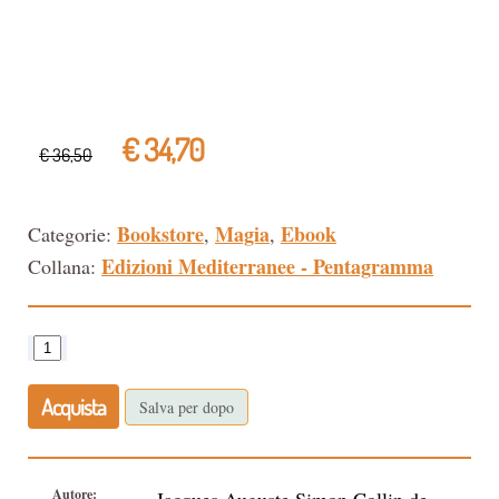
€ 34,70
€ 36,50
Bookstore
Magia
Ebook
Categorie:
,
,
Edizioni Mediterranee - Pentagramma
Collana:
Acquista
Salva per dopo
Autore: