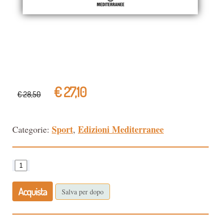
€ 27,10
€ 28,50
Sport
Edizioni Mediterranee
Categorie:
,
Acquista
Salva per dopo