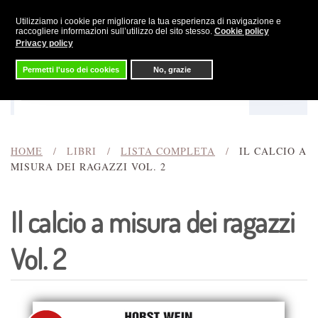
Utilizziamo i cookie per migliorare la tua esperienza di navigazione e
Skip to main content
raccogliere informazioni sull’utilizzo del sito stesso.
Cookie policy
Privacy policy
Permetti l'uso dei cookies
No, grazie
Menu
Cerca
HOME
LIBRI
LISTA COMPLETA
IL CALCIO A
MISURA DEI RAGAZZI VOL. 2
Il calcio a misura dei ragazzi
Vol. 2