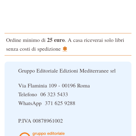
La via dello Zen
Testo classico di medicina interna dell'Imperatore Giallo
L'evoluzione interiore dell'uomo
25 euro
Ordine minimo di
. A casa riceverai solo libri
La Cabala
✽
senza costi di spedizione
Il potere del serpente
Le religioni del Tibet
Gruppo Editoriale Edizioni Mediterranee srl
Via Flaminia 109 - 00196 Roma
Telefono 06 323 5433
WhatsApp 371 625 9288
P.IVA 00878961002