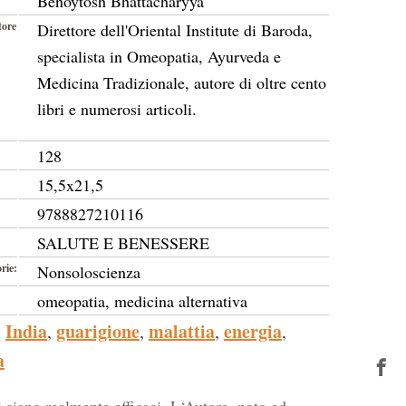
Benoytosh Bhattacharyya
tore
Direttore dell'Oriental Institute di Baroda,
specialista in Omeopatia, Ayurveda e
Medicina Tradizionale, autore di oltre cento
libri e numerosi articoli.
128
15,5x21,5
9788827210116
SALUTE E BENESSERE
rie:
Nonsoloscienza
omeopatia, medicina alternativa
India
guarigione
malattia
energia
,
,
,
,
a