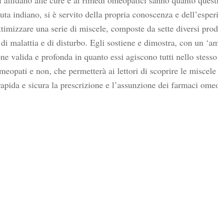
si affidano alle cure e ai rimedi omeopatici sanno quanto quest
uta indiano, si è servito della propria conoscenza e dell’esper
ttimizzare una serie di miscele, composte da sette diversi pro
 di malattia e di disturbo. Egli sostiene e dimostra, con un ‘a
ne valida e profonda in quanto essi agiscono tutti nello stess
opati e non, che permetterà ai lettori di scoprire le miscele p
rapida e sicura la prescrizione e l’assunzione dei farmaci omeo