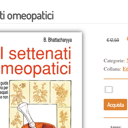
ati omeopatici
€ 12,50
Categorie:
Ed
Collana:
Acquista
Autore: