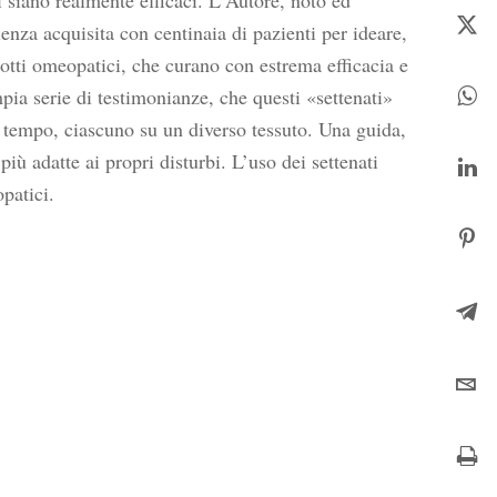
i siano realmente efficaci. L‘Autore, noto ed
ienza acquisita con centinaia di pazienti per ideare,
dotti omeopatici, che curano con estrema efficacia e
mpia serie di testimonianze, che questi «settenati»
o tempo, ciascuno su un diverso tessuto. Una guida,
iù adatte ai propri disturbi. L’uso dei settenati
patici.