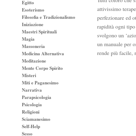
Tutti coloro che 
Egitto
attivissimo terape
Esoterismo
Filosofia e Tradizionalismo
perfezionare ed o
Iniziazione
rapidità ogni tipo
Maestri Spirituali
svolgono un ‘azio
Magia
un manuale per ome
Massoneria
rende più facile, 
Medicina Alternativa
Meditazione
Mente Corpo Spirito
Misteri
Miti e Paganesimo
Narrativa
Parapsicologia
Psicologia
Religioni
Sciamanesimo
Self-Help
Sesso