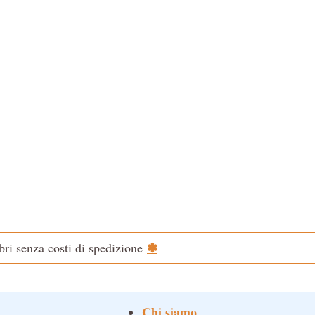
✽
ibri senza costi di spedizione
Chi siamo