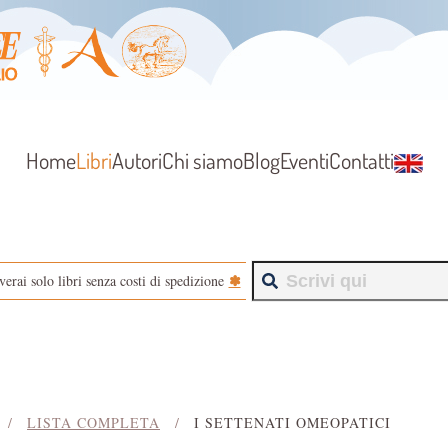
Home
Libri
Autori
Chi siamo
Blog
Eventi
Contatti
✽
verai solo libri senza costi di spedizione
LISTA COMPLETA
I SETTENATI OMEOPATICI