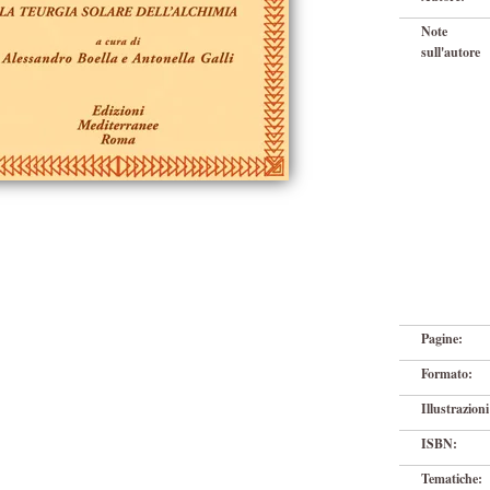
Note
sull'autore
Pagine:
Formato:
Illustrazioni
ISBN:
Tematiche: