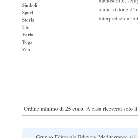
manoscritte, sempr
Simboli
a una visione d’in
Sport
interpretazioni in
Storia
Ufo
Varia
Yoga
Zen
25 euro
Ordine minimo di
. A casa riceverai solo l
Gruppo Editoriale Edizioni Mediterranee srl