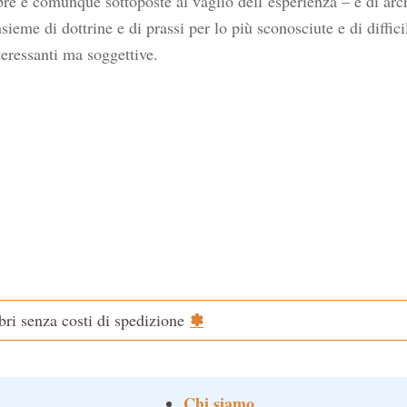
e e comunque sottoposte al vaglio dell’esperienza – e di archiv
sieme di dottrine e di prassi per lo più sconosciute e di diffic
teressanti ma soggettive.
✽
ibri senza costi di spedizione
Chi siamo