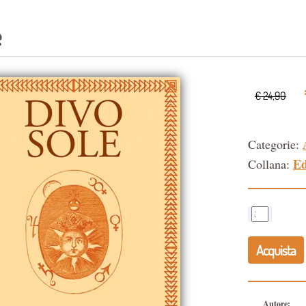
e
€ 24,90
Categorie:
Ed
Collana:
Acquista
Autore: