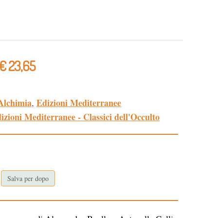
€ 23,65
Alchimia
Edizioni Mediterranee
,
izioni Mediterranee - Classici dell'Occulto
Salva per dopo