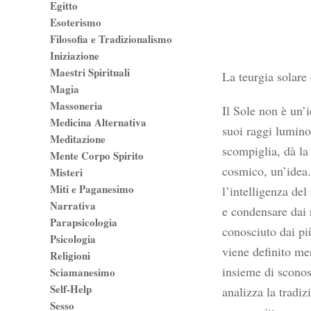
Egitto
Esoterismo
Filosofia e Tradizionalismo
Iniziazione
Maestri Spirituali
La teurgia solare 
Magia
Massoneria
Il Sole non è un’i
Medicina Alternativa
suoi raggi luminos
Meditazione
scompiglia, dà la
Mente Corpo Spirito
cosmico, un’idea. 
Misteri
Miti e Paganesimo
l’intelligenza del
Narrativa
e condensare dai 
Parapsicologia
conosciuto dai più
Psicologia
viene definito mer
Religioni
insieme di sconos
Sciamanesimo
Self-Help
analizza la tradiz
Sesso