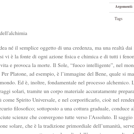
Argomenti:
Tags
dell'alchimia
dea né il semplice oggetto di una credenza, ma una realtà dai mo
i vi è la fonte di ogni azione fisica e chimica e di tutti i feno
 vita e provoca la morte. Il Sole, “fuoco intelligente”, nel m
Per Platone, ad esempio, è l’immagine del Bene, quale si manife
 mondo. Ed è, inoltre, fondamentale nel processo alchemico. L’e
raggi solari, tramite un corpo materiale accuratamente prepar
 come Spirito Universale, e nel corporificarlo, cioè nel renderl
curio filosofico; sottoposto a una cottura graduale, conduce all
ciute scienze che convergono tutte verso l’Assoluto. Il saggio
ione solare, che è la tradizione primordiale dell’umanità, serve