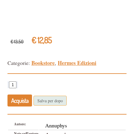
€ 12,85
€ 13,50
Bookstore
Hermes Edizioni
Categorie:
,
Acquista
Salva per dopo
Autore:
Annuphys
Note sull'autore