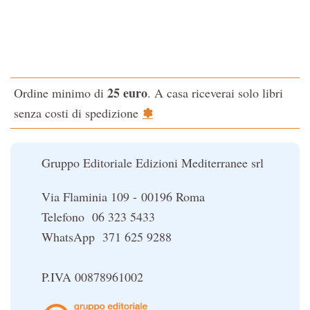
La via dello Zen
Testo classico di medicina interna dell'Imperatore Giallo
L'evoluzione interiore dell'uomo
25 euro
Ordine minimo di
. A casa riceverai solo libri
La Cabala
✽
senza costi di spedizione
Il potere del serpente
Le religioni del Tibet
Gruppo Editoriale Edizioni Mediterranee srl
Via Flaminia 109 - 00196 Roma
Telefono 06 323 5433
WhatsApp 371 625 9288
P.IVA 00878961002