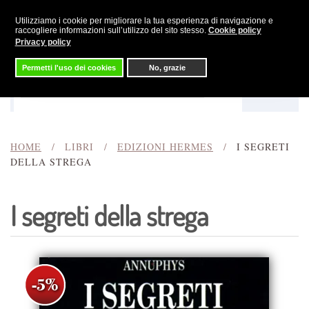
Utilizziamo i cookie per migliorare la tua esperienza di navigazione e
Skip to main content
raccogliere informazioni sull’utilizzo del sito stesso.
Cookie policy
Privacy policy
Permetti l'uso dei cookies
No, grazie
Menu
Cerca
HOME
LIBRI
EDIZIONI HERMES
I SEGRETI
DELLA STREGA
I segreti della strega