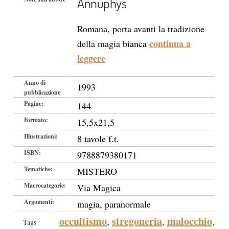
Annuphys
Romana, porta avanti la tradizione
continua a
della magia bianca
leggere
Anno di
1993
pubblicazione
Pagine:
144
Formato:
15,5x21,5
Illustrazioni:
8 tavole f.t.
ISBN:
9788879380171
Tematiche:
MISTERO
Macrocategorie:
Via Magica
Argomenti:
magia, paranormale
occultismo
stregoneria
malocchio
,
,
,
Tags