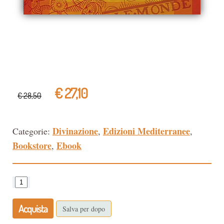
€ 27,10
€ 28,50
Divinazione
Edizioni Mediterranee
Categorie:
,
,
Bookstore
Ebook
,
Acquista
Salva per dopo