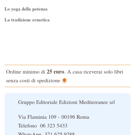
Lo yoga della potenza
La tradizione ermetica
Tao-Tê-Ching di Lao-tze
La via dello Zen
Testo classico di medicina interna dell'Imperatore Giallo
L'evoluzione interiore dell'uomo
25 euro
Ordine minimo di
. A casa riceverai solo libri
La Cabala
✽
senza costi di spedizione
Il potere del serpente
Le religioni del Tibet
Gruppo Editoriale Edizioni Mediterranee srl
Via Flaminia 109 - 00196 Roma
Telefono 06 323 5433
WhatsApp 371 625 9288