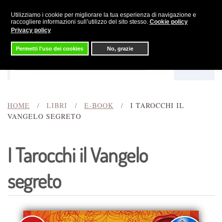
Utilizziamo i cookie per migliorare la tua esperienza di navigazione e
Skip to main content
raccogliere informazioni sull’utilizzo del sito stesso.
Cookie policy
Privacy policy
Permetti l'uso dei cookies
No, grazie
Menu
Cerca
HOME
LIBRI
E-BOOK
I TAROCCHI IL
VANGELO SEGRETO
I Tarocchi il Vangelo
segreto