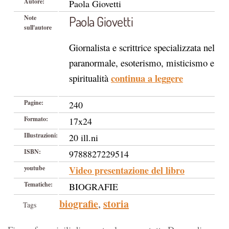
Autore:
Paola Giovetti
Paola Giovetti
Note
sull'autore
Giornalista e scrittrice specializzata nel
paranormale, esoterismo, misticismo e
continua a leggere
spiritualità
Pagine:
240
Formato:
17x24
Illustrazioni:
20 ill.ni
ISBN:
9788827229514
youtube
Video presentazione del libro
Tematiche:
BIOGRAFIE
biografie
storia
,
Tags