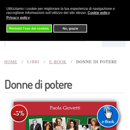
Utilizziamo i cookie per migliorare la tua esperienza di navigazione e
Skip to main content
raccogliere informazioni sull’utilizzo del sito stesso.
Cookie policy
Privacy policy
Permetti l'uso dei cookies
No, grazie
Menu
Cerca
HOME
LIBRI
E-BOOK
DONNE DI POTERE
Donne di potere