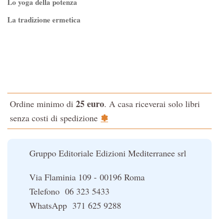
Lo yoga della potenza
La tradizione ermetica
Tao-Tê-Ching di Lao-tze
La via dello Zen
Testo classico di medicina interna dell'Imperatore Giallo
L'evoluzione interiore dell'uomo
25 euro
Ordine minimo di
. A casa riceverai solo libri
La Cabala
✽
senza costi di spedizione
Il potere del serpente
Le religioni del Tibet
Gruppo Editoriale Edizioni Mediterranee srl
Via Flaminia 109 - 00196 Roma
Telefono 06 323 5433
WhatsApp 371 625 9288