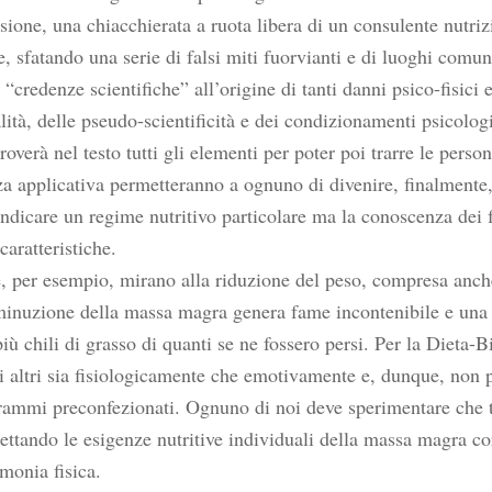
sione, una chiacchierata a ruota libera di un consulente nutrizi
, sfatando una serie di falsi miti fuorvianti e di luoghi comuni
“credenze scientifiche” all’origine di tanti danni psico-fisici ef
alità, delle pseudo-scientificità e dei condizionamenti psicol
troverà nel testo tutti gli elementi per poter poi trarre le pers
a applicativa permetteranno a ognuno di divenire, finalmente, 
 indicare un regime nutritivo particolare ma la conoscenza dei fa
caratteristiche.
e, per esempio, mirano alla riduzione del peso, compresa anc
iminuzione della massa magra genera fame incontenibile e una 
ù chili di grasso di quanti se ne fossero persi. Per la Dieta-B
li altri sia fisiologicamente che emotivamente e, dunque, non pu
grammi preconfezionati. Ognuno di noi deve sperimentare che tip
pettando le esigenze nutritive individuali della massa magra cor
monia fisica.