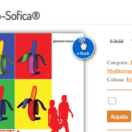
o-Sofica®
€ 24,50
Categorie:
Mediterra
Ed
Collana:
Acquista