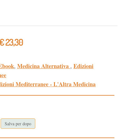
€ 23,30
Ebook
Medicina Alternativa
Edizioni
,
,
nee
izioni Mediterranee - L'Altra Medicina
Salva per dopo