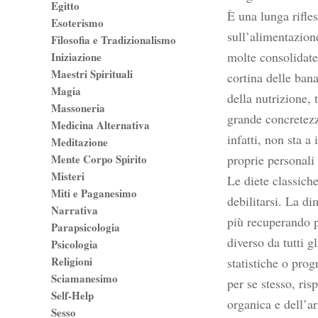
Egitto
È una lunga rifles
Esoterismo
sull’alimentazione
Filosofia e Tradizionalismo
molte consolidate 
Iniziazione
Maestri Spirituali
cortina delle ban
Magia
della nutrizione, 
Massoneria
grande concretezz
Medicina Alternativa
infatti, non sta a
Meditazione
Mente Corpo Spirito
proprie personali 
Misteri
Le diete classich
Miti e Paganesimo
debilitarsi. La d
Narrativa
più recuperando pi
Parapsicologia
diverso da tutti g
Psicologia
Religioni
statistiche o pro
Sciamanesimo
per se stesso, ris
Self-Help
organica e dell’ar
Sesso