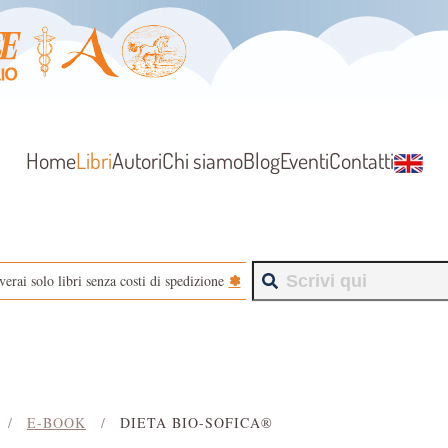
Home
Libri
Autori
Chi siamo
Blog
Eventi
Contatti
✽
verai solo libri senza costi di spedizione
E-BOOK
DIETA BIO-SOFICA®