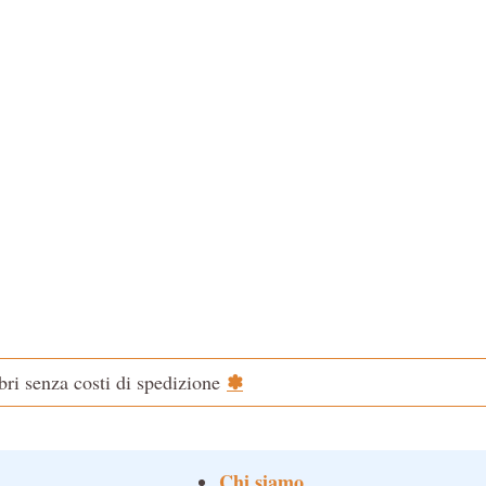
✽
ibri senza costi di spedizione
Chi siamo