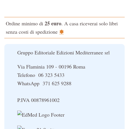
Testo classico di medicina interna dell'Imperatore Giallo
L'evoluzione interiore dell'uomo
25 euro
Ordine minimo di
. A casa riceverai solo libri
La Cabala
✽
senza costi di spedizione
Il potere del serpente
Le religioni del Tibet
Gruppo Editoriale Edizioni Mediterranee srl
Via Flaminia 109 - 00196 Roma
Telefono 06 323 5433
WhatsApp 371 625 9288
P.IVA 00878961002