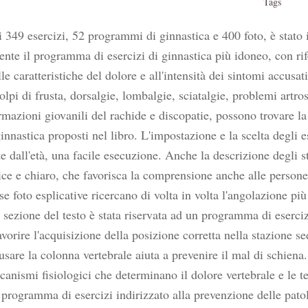
Tags
oi 349 esercizi, 52 programmi di ginnastica e 400 foto, è stato
ente il programma di esercizi di ginnastica più idoneo, con rif
le caratteristiche del dolore e all'intensità dei sintomi accusa
olpi di frusta, dorsalgie, lombalgie, sciatalgie, problemi artrosi
rmazioni giovanili del rachide e discopatie, possono trovare la
ginnastica proposti nel libro. L'impostazione e la scelta degli e
 dall'età, una facile esecuzione. Anche la descrizione degli st
ce e chiaro, che favorisca la comprensione anche alle persone 
se foto esplicative ricercano di volta in volta l'angolazione p
a sezione del testo è stata riservata ad un programma di eserci
vorire l'acquisizione della posizione corretta nella stazione s
usare la colonna vertebrale aiuta a prevenire il mal di schiena
nismi fisiologici che determinano il dolore vertebrale e le tecn
programma di esercizi indirizzato alla prevenzione delle patol