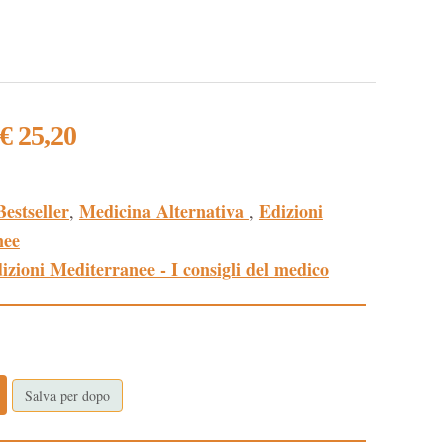
€ 25,20
Bestseller
Medicina Alternativa
Edizioni
,
,
nee
izioni Mediterranee - I consigli del medico
Salva per dopo