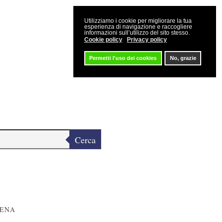
Utilizziamo i cookie per migliorare la tua
esperienza di navigazione e raccogliere
informazioni sull’utilizzo del sito stesso.
Cookie policy
Privacy policy
Permetti l'uso dei cookies
No, grazie
Cerca
IENA