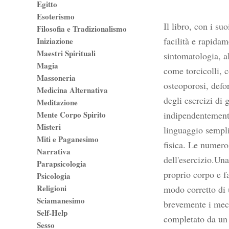
Egitto
Esoterismo
Il libro, con i su
Filosofia e Tradizionalismo
facilità e rapidam
Iniziazione
Maestri Spirituali
sintomatologia, al
Magia
come torcicolli, c
Massoneria
osteoporosi, defo
Medicina Alternativa
degli esercizi di 
Meditazione
Mente Corpo Spirito
indipendentemente
Misteri
linguaggio sempli
Miti e Paganesimo
fisica. Le numero
Narrativa
dell'esercizio.Un
Parapsicologia
proprio corpo e fa
Psicologia
Religioni
modo corretto di 
Sciamanesimo
brevemente i mecca
Self-Help
completato da un 
Sesso