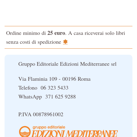
La via dello Zen
Testo classico di medicina interna dell'Imperatore Giallo
L'evoluzione interiore dell'uomo
25 euro
Ordine minimo di
. A casa riceverai solo libri
La Cabala
✽
senza costi di spedizione
Il potere del serpente
Le religioni del Tibet
Gruppo Editoriale Edizioni Mediterranee srl
Via Flaminia 109 - 00196 Roma
Telefono 06 323 5433
WhatsApp 371 625 9288
P.IVA 00878961002