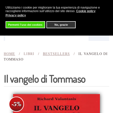
Utilizziamo i cookie per migliorare la tua esperienza di navigazione e
Skip to main content
raccogliere informazioni sull’utilizzo del sito stesso.
Cookie policy
Privacy policy
Permetti l'uso dei cookies
No, grazie
Menu
Cerca
HOME
LIBRI
BESTSELLERS
IL VANGELO DI
TOMMASO
Il vangelo di Tommaso