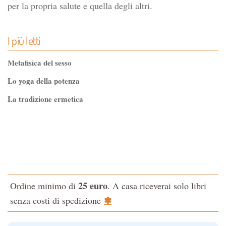
per la propria salute e quella degli altri.
I più letti
Metafisica del sesso
Lo yoga della potenza
La tradizione ermetica
Tao-Tê-Ching di Lao-tze
La via dello Zen
Testo classico di medicina interna dell'Imperatore Giallo
L'evoluzione interiore dell'uomo
25 euro
Ordine minimo di
. A casa riceverai solo libri
La Cabala
✽
senza costi di spedizione
Il potere del serpente