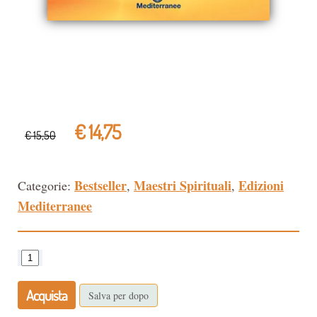
€ 14,75
€ 15,50
Bestseller
Maestri Spirituali
Edizioni
Categorie:
,
,
Mediterranee
Acquista
Salva per dopo