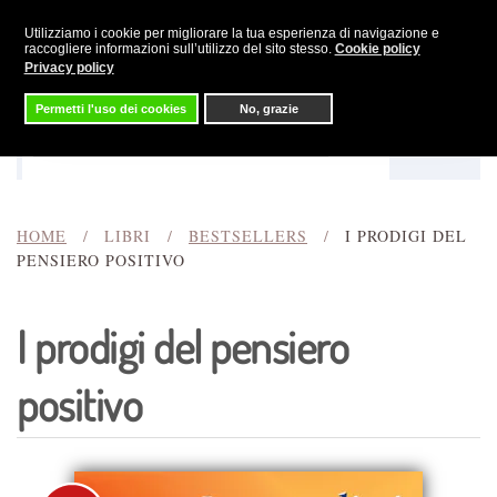
Utilizziamo i cookie per migliorare la tua esperienza di navigazione e
Skip to main content
raccogliere informazioni sull’utilizzo del sito stesso.
Cookie policy
Privacy policy
Permetti l'uso dei cookies
No, grazie
Menu
Cerca
HOME
LIBRI
BESTSELLERS
I PRODIGI DEL
PENSIERO POSITIVO
I prodigi del pensiero
positivo