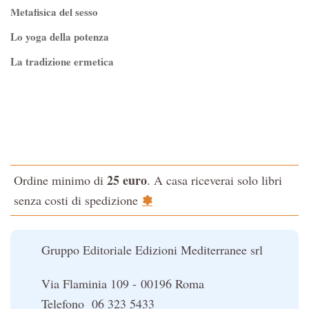
Metafisica del sesso
Lo yoga della potenza
La tradizione ermetica
Tao-Tê-Ching di Lao-tze
La via dello Zen
Testo classico di medicina interna dell'Imperatore Giallo
L'evoluzione interiore dell'uomo
25 euro
Ordine minimo di
. A casa riceverai solo libri
La Cabala
✽
senza costi di spedizione
Il potere del serpente
Le religioni del Tibet
Gruppo Editoriale Edizioni Mediterranee srl
Via Flaminia 109 - 00196 Roma
Telefono 06 323 5433