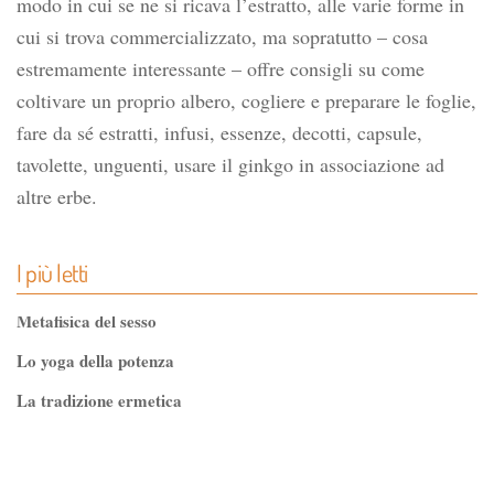
modo in cui se ne si ricava l’estratto, alle varie forme in
cui si trova commercializzato, ma sopratutto – cosa
estremamente interessante – offre consigli su come
coltivare un proprio albero, cogliere e preparare le foglie,
fare da sé estratti, infusi, essenze, decotti, capsule,
tavolette, unguenti, usare il ginkgo in associazione ad
altre erbe.
I più letti
Metafisica del sesso
Lo yoga della potenza
La tradizione ermetica
Tao-Tê-Ching di Lao-tze
La via dello Zen