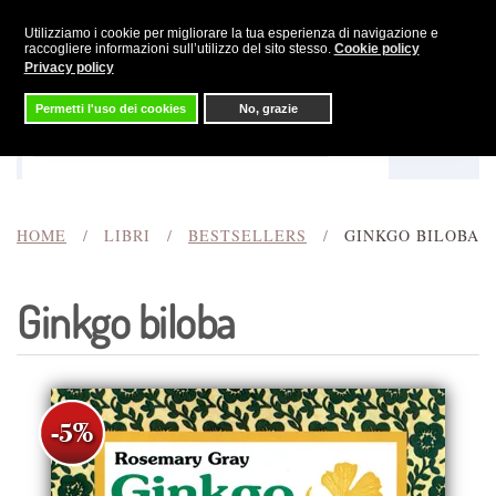
Utilizziamo i cookie per migliorare la tua esperienza di navigazione e
Skip to main content
raccogliere informazioni sull’utilizzo del sito stesso.
Cookie policy
Privacy policy
Permetti l'uso dei cookies
No, grazie
Menu
Cerca
HOME
LIBRI
BESTSELLERS
GINKGO BILOBA
Ginkgo biloba