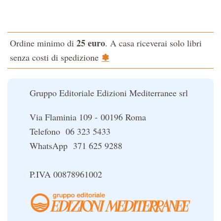
Testo classico di medicina interna dell'Imperatore Giallo
L'evoluzione interiore dell'uomo
25 euro
Ordine minimo di
. A casa riceverai solo libri
La Cabala
✽
senza costi di spedizione
Il potere del serpente
Le religioni del Tibet
Gruppo Editoriale Edizioni Mediterranee srl
Via Flaminia 109 - 00196 Roma
Telefono 06 323 5433
WhatsApp 371 625 9288
P.IVA 00878961002