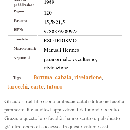
1989
pubblicazione
Pagine:
120
Formato:
15,5x21,5
ISBN:
9788879380973
Tematiche:
ESOTERISMO
Macrocategorie:
Manuali Hermes
Argomenti:
paranormale, occultismo,
divinazione
fortuna
cabala
rivelazione
,
,
,
Tags
tarocchi
carte
tuturo
,
,
Gli autori del libro sono ambedue dotati di buone facoltà
paranormali e studiosi appassionati del mondo occulto.
Grazie a queste loro facoltà, hanno scritto e pubblicato
già altre opere di successo. In questo volume essi