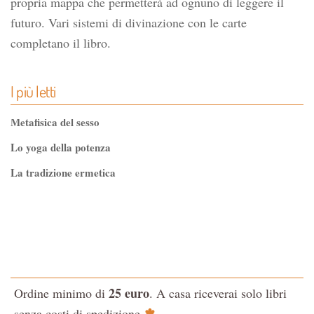
propria mappa che permetterà ad ognuno di leggere il
futuro. Vari sistemi di divinazione con le carte
completano il libro.
I più letti
Metafisica del sesso
Lo yoga della potenza
La tradizione ermetica
Tao-Tê-Ching di Lao-tze
La via dello Zen
Testo classico di medicina interna dell'Imperatore Giallo
L'evoluzione interiore dell'uomo
25 euro
Ordine minimo di
. A casa riceverai solo libri
La Cabala
✽
senza costi di spedizione