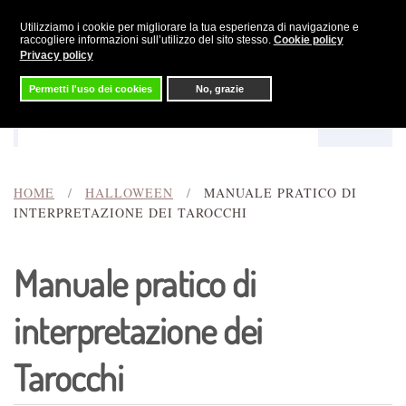
Utilizziamo i cookie per migliorare la tua esperienza di navigazione e
Skip to main content
raccogliere informazioni sull’utilizzo del sito stesso.
Cookie policy
Privacy policy
Permetti l'uso dei cookies
No, grazie
Menu
Cerca
HOME
HALLOWEEN
MANUALE PRATICO DI
INTERPRETAZIONE DEI TAROCCHI
Manuale pratico di
interpretazione dei
Tarocchi