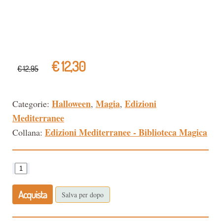
€ 12,30
€ 12,95
Halloween
Magia
Edizioni
Categorie:
,
,
Mediterranee
Edizioni Mediterranee - Biblioteca Magica
Collana:
Acquista
Salva per dopo