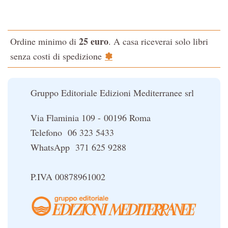
Testo classico di medicina interna dell'Imperatore Giallo
L'evoluzione interiore dell'uomo
25 euro
Ordine minimo di
. A casa riceverai solo libri
La Cabala
✽
senza costi di spedizione
Il potere del serpente
Le religioni del Tibet
Gruppo Editoriale Edizioni Mediterranee srl
Via Flaminia 109 - 00196 Roma
Telefono 06 323 5433
WhatsApp 371 625 9288
P.IVA 00878961002