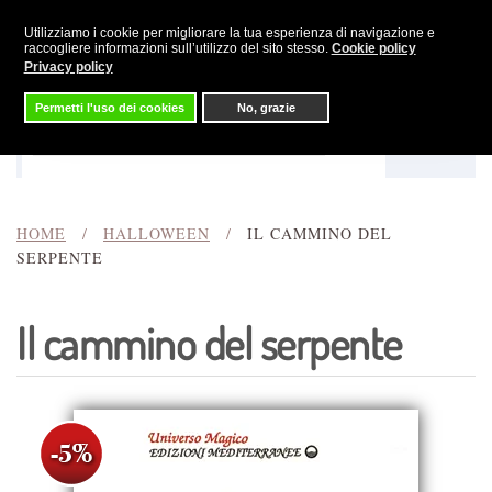
Utilizziamo i cookie per migliorare la tua esperienza di navigazione e
Skip to main content
raccogliere informazioni sull’utilizzo del sito stesso.
Cookie policy
Privacy policy
Permetti l'uso dei cookies
No, grazie
Menu
Cerca
HOME
HALLOWEEN
IL CAMMINO DEL
SERPENTE
Il cammino del serpente