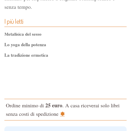
senza tempo.
I più letti
Metafisica del sesso
Lo yoga della potenza
La tradizione ermetica
Tao-Tê-Ching di Lao-tze
La via dello Zen
Testo classico di medicina interna dell'Imperatore Giallo
L'evoluzione interiore dell'uomo
25 euro
Ordine minimo di
. A casa riceverai solo libri
La Cabala
✽
senza costi di spedizione
Il potere del serpente
Le religioni del Tibet