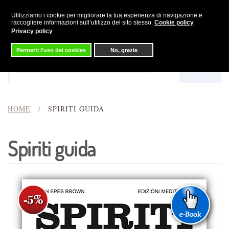
Utilizziamo i cookie per migliorare la tua esperienza di navigazione e
Skip to main content
raccogliere informazioni sull’utilizzo del sito stesso.
Cookie policy
Privacy policy
Permetti l'uso dei cookies
No, grazie
Menu
Cerca
HOME
SPIRITI GUIDA
Spiriti guida