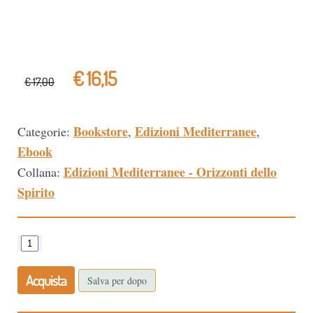
€ 16,15
€ 17,00
Bookstore
Edizioni Mediterranee
Categorie:
,
,
Ebook
Edizioni Mediterranee - Orizzonti dello
Collana:
Spirito
Acquista
Salva per dopo