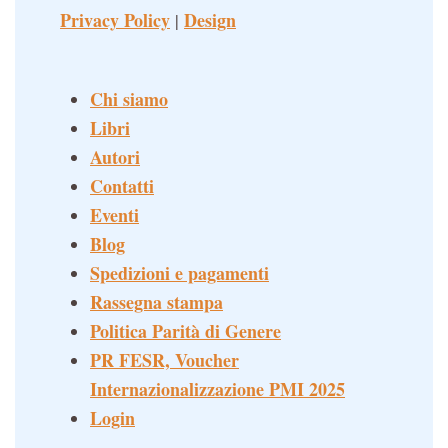
Privacy Policy
Design
|
Chi siamo
Libri
Autori
Contatti
Eventi
Blog
Spedizioni e pagamenti
Rassegna stampa
Politica Parità di Genere
PR FESR, Voucher
Internazionalizzazione PMI 2025
Login