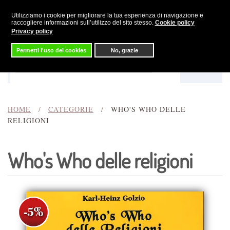
Utilizziamo i cookie per migliorare la tua esperienza di navigazione e
Skip to main content
raccogliere informazioni sull’utilizzo del sito stesso.
Cookie policy
Privacy policy
Permetti l'uso dei cookies
No, grazie
Menu
Cerca
HOME
CATEGORIE
WHO'S WHO DELLE
RELIGIONI
Who's Who delle religioni