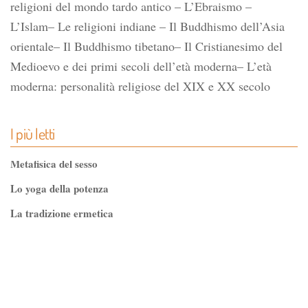
religioni del mondo tardo antico – L’Ebraismo –
L’Islam– Le religioni indiane – Il Buddhismo dell’Asia
orientale– Il Buddhismo tibetano– Il Cristianesimo del
Medioevo e dei primi secoli dell’età moderna– L’età
moderna: personalità religiose del XIX e XX secolo
I più letti
Metafisica del sesso
Lo yoga della potenza
La tradizione ermetica
Tao-Tê-Ching di Lao-tze
La via dello Zen
Testo classico di medicina interna dell'Imperatore Giallo