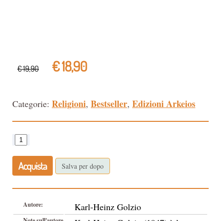
€ 18,90
€ 19,90
Religioni
Bestseller
Edizioni Arkeios
Categorie:
,
,
Acquista
Salva per dopo
Autore:
Karl-Heinz Golzio
Note sull'autore