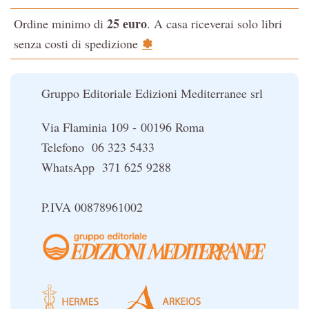
L'evoluzione interiore dell'uomo
25 euro
Ordine minimo di
. A casa riceverai solo libri
La Cabala
✽
senza costi di spedizione
Il potere del serpente
Le religioni del Tibet
Gruppo Editoriale Edizioni Mediterranee srl
Via Flaminia 109 - 00196 Roma
Telefono 06 323 5433
WhatsApp 371 625 9288
P.IVA 00878961002