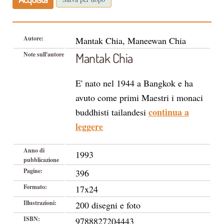
Autore:
Mantak Chia, Maneewan Chia
Mantak Chia
Note sull'autore
E' nato nel 1944 a Bangkok e ha
avuto come primi Maestri i monaci
continua a
buddhisti tailandesi
leggere
Anno di
1993
pubblicazione
Pagine:
396
Formato:
17x24
Illustrazioni:
200 disegni e foto
ISBN:
9788827204443