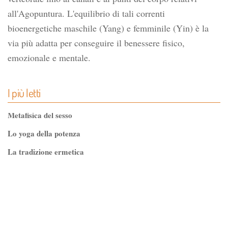
all'Agopuntura. L'equilibrio di tali correnti
bioenergetiche maschile (Yang) e femminile (Yin) è la
via più adatta per conseguire il benessere fisico,
emozionale e mentale.
I più letti
Metafisica del sesso
Lo yoga della potenza
La tradizione ermetica
Tao-Tê-Ching di Lao-tze
La via dello Zen
Testo classico di medicina interna dell'Imperatore Giallo
L'evoluzione interiore dell'uomo