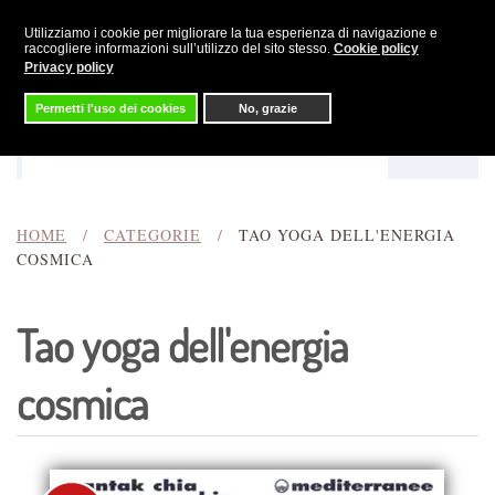
Utilizziamo i cookie per migliorare la tua esperienza di navigazione e
Skip to main content
raccogliere informazioni sull’utilizzo del sito stesso.
Cookie policy
Privacy policy
Permetti l'uso dei cookies
No, grazie
Menu
Cerca
HOME
CATEGORIE
TAO YOGA DELL'ENERGIA
COSMICA
Tao yoga dell'energia
cosmica