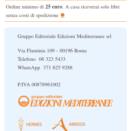
25 euro
Ordine minimo di
. A casa riceverai solo libri
La Cabala
✽
senza costi di spedizione
Il potere del serpente
Le religioni del Tibet
Gruppo Editoriale Edizioni Mediterranee srl
Via Flaminia 109 - 00196 Roma
Telefono 06 323 5433
WhatsApp 371 625 9288
P.IVA 00878961002