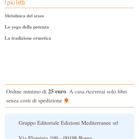
I più letti
Metafisica del sesso
Lo yoga della potenza
La tradizione ermetica
Tao-Tê-Ching di Lao-tze
La via dello Zen
Testo classico di medicina interna dell'Imperatore Giallo
L'evoluzione interiore dell'uomo
25 euro
Ordine minimo di
. A casa riceverai solo libri
La Cabala
✽
senza costi di spedizione
Il potere del serpente
Le religioni del Tibet
Gruppo Editoriale Edizioni Mediterranee srl
Via Flaminia 109 - 00196 Roma