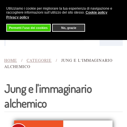
Utilizziamo i cookie per migliorare la tua esperienza di navigazione e
Skip to main content
raccogliere informazioni sull’utilizzo del sito stesso.
Cookie policy
Privacy policy
Permetti l'uso dei cookies
No, grazie
Menu
Cerca
HOME
CATEGORIE
JUNG E L'IMMAGINARIO
ALCHEMICO
Jung e l'immaginario
alchemico