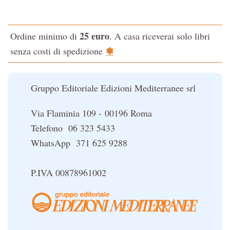
Testo classico di medicina interna dell'Imperatore Giallo
L'evoluzione interiore dell'uomo
25 euro
Ordine minimo di
. A casa riceverai solo libri
La Cabala
✽
senza costi di spedizione
Il potere del serpente
Le religioni del Tibet
Gruppo Editoriale Edizioni Mediterranee srl
Via Flaminia 109 - 00196 Roma
Telefono 06 323 5433
WhatsApp 371 625 9288
P.IVA 00878961002