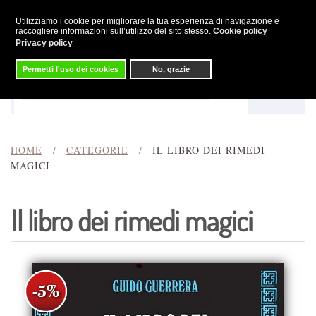
Utilizziamo i cookie per migliorare la tua esperienza di navigazione e
Skip to main content
raccogliere informazioni sull’utilizzo del sito stesso.
Cookie policy
Privacy policy
Permetti l'uso dei cookies
No, grazie
Menu
Cerca
HOME
CATEGORIE
IL LIBRO DEI RIMEDI
MAGICI
Il libro dei rimedi magici