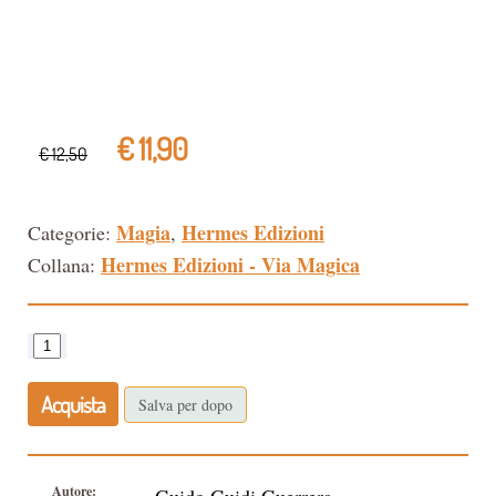
€ 11,90
€ 12,50
Magia
Hermes Edizioni
Categorie:
,
Hermes Edizioni - Via Magica
Collana:
Acquista
Salva per dopo
Autore: