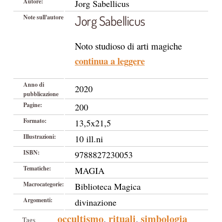
Autore:
Jorg Sabellicus
Jorg Sabellicus
Note sull'autore
Noto studioso di arti magiche
continua a leggere
Anno di
2020
pubblicazione
Pagine:
200
Formato:
13,5x21,5
Illustrazioni:
10 ill.ni
ISBN:
9788827230053
Tematiche:
MAGIA
Macrocategorie:
Biblioteca Magica
Argomenti:
divinazione
occultismo
rituali
simbologia
,
,
Tags