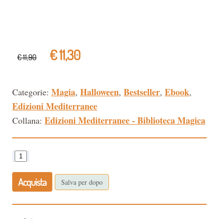
€ 11,30
€ 11,90
Magia
Halloween
Bestseller
Ebook
Categorie:
,
,
,
,
Edizioni Mediterranee
Edizioni Mediterranee - Biblioteca Magica
Collana:
Acquista
Salva per dopo