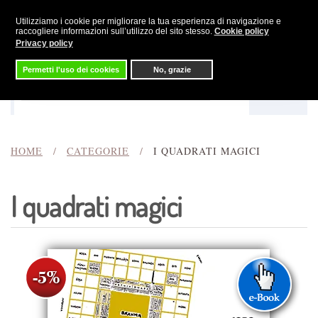
Utilizziamo i cookie per migliorare la tua esperienza di navigazione e
Skip to main content
raccogliere informazioni sull’utilizzo del sito stesso.
Cookie policy
Privacy policy
Permetti l'uso dei cookies
No, grazie
Menu
Cerca
HOME
CATEGORIE
I QUADRATI MAGICI
I quadrati magici