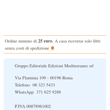
Tao-Tê-Ching di Lao-tze
La via dello Zen
Testo classico di medicina interna dell'Imperatore Giallo
L'evoluzione interiore dell'uomo
25 euro
Ordine minimo di
. A casa riceverai solo libri
La Cabala
✽
senza costi di spedizione
Il potere del serpente
Le religioni del Tibet
Gruppo Editoriale Edizioni Mediterranee srl
Via Flaminia 109 - 00196 Roma
Telefono 06 323 5433
WhatsApp 371 625 9288
P.IVA 00878961002