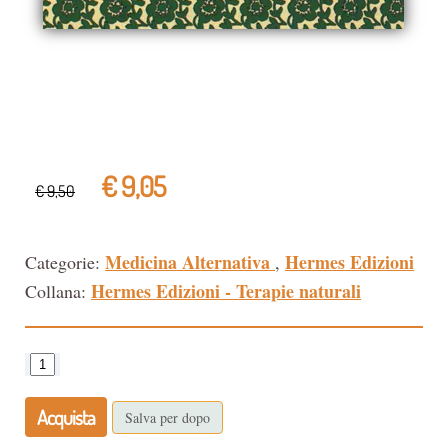
€ 9,05
€ 9,50
Medicina Alternativa
Hermes Edizioni
Categorie:
,
Hermes Edizioni - Terapie naturali
Collana:
Acquista
Salva per dopo