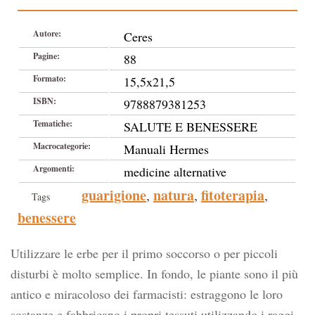
Autore:
Ceres
Pagine:
88
Formato:
15,5x21,5
ISBN:
9788879381253
Tematiche:
SALUTE E BENESSERE
Macrocategorie:
Manuali Hermes
Argomenti:
medicine alternative
guarigione
natura
fitoterapia
,
,
,
Tags
benessere
Utilizzare le erbe per il primo soccorso o per piccoli
disturbi è molto semplice. In fondo, le piante sono il più
antico e miracoloso dei farmacisti: estraggono le loro
sostanze e fabbricano i propri tessuti utilizzando i raggi