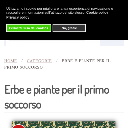
Utilizziamo i cookie per migliorare la tua esperienza di navigazione e
Skip to main content
raccogliere informazioni sull’utilizzo del sito stesso.
Cookie policy
Privacy policy
Permetti l'uso dei cookies
No, grazie
Menu
Cerca
HOME
CATEGORIE
ERBE E PIANTE PER IL
PRIMO SOCCORSO
Erbe e piante per il primo
soccorso