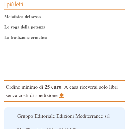
I più letti
Metafisica del sesso
Lo yoga della potenza
La tradizione ermetica
Tao-Tê-Ching di Lao-tze
La via dello Zen
Testo classico di medicina interna dell'Imperatore Giallo
L'evoluzione interiore dell'uomo
25 euro
Ordine minimo di
. A casa riceverai solo libri
La Cabala
✽
senza costi di spedizione
Il potere del serpente
Le religioni del Tibet
Gruppo Editoriale Edizioni Mediterranee srl