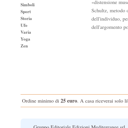
«distensione musc
Simboli
Schultz, metodo o
Sport
Storia
dell'individuo, p
Ufo
dell'argomento po
Varia
Yoga
Zen
25 euro
Ordine minimo di
. A casa riceverai solo l
Gruppo Editoriale Edizioni Mediterranee srl