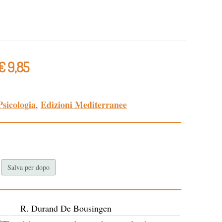
€ 9,85
Psicologia
Edizioni Mediterranee
,
Salva per dopo
R. Durand De Bousingen
tore