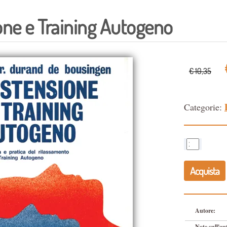
one e Training Autogeno
€ 10,35
Categorie:
Acquista
Autore:
Note sull'au