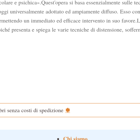
olare e psichica».Quest'opera si basa essenzialmente sulle te
ggi universalmente adottato ed ampiamente diffuso. Esso consi
ermettendo un immediato ed efficace intervento in suo favore.L
iché presenta e spiega le varie tecniche di distensione, soffe
✽
ibri senza costi di spedizione
Chi siamo