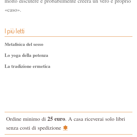
molto discutere e probabilmente creerà un vero e proprio
«caso».
I più letti
Metafisica del sesso
Lo yoga della potenza
La tradizione ermetica
Tao-Tê-Ching di Lao-tze
La via dello Zen
Testo classico di medicina interna dell'Imperatore Giallo
L'evoluzione interiore dell'uomo
25 euro
Ordine minimo di
. A casa riceverai solo libri
La Cabala
✽
senza costi di spedizione
Il potere del serpente