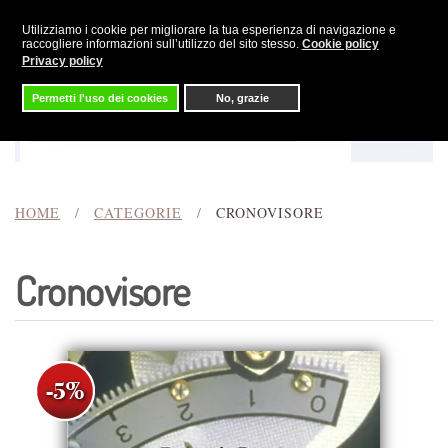
Utilizziamo i cookie per migliorare la tua esperienza di navigazione e
Skip to main content
raccogliere informazioni sull’utilizzo del sito stesso.
Cookie policy
Privacy policy
Permetti l'uso dei cookies
No, grazie
Menu
Cerca
HOME
CATEGORIE
CRONOVISORE
Cronovisore