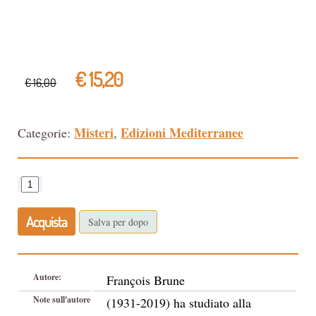
€ 15,20
€ 16,00
Misteri
Edizioni Mediterranee
Categorie:
,
Acquista
Salva per dopo
Autore:
François Brune
Note sull'autore
(1931-2019) ha studiato alla