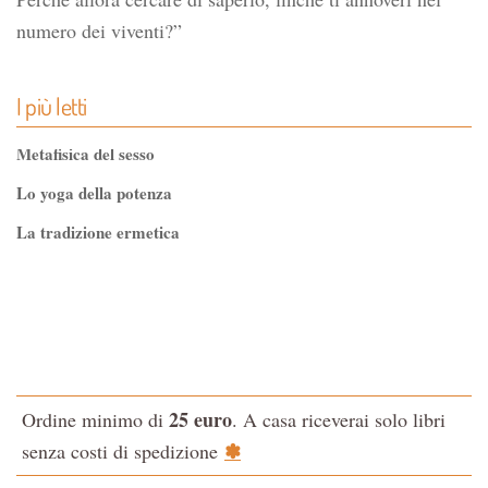
numero dei viventi?”
I più letti
Metafisica del sesso
Lo yoga della potenza
La tradizione ermetica
Tao-Tê-Ching di Lao-tze
La via dello Zen
Testo classico di medicina interna dell'Imperatore Giallo
L'evoluzione interiore dell'uomo
25 euro
Ordine minimo di
. A casa riceverai solo libri
La Cabala
✽
senza costi di spedizione
Il potere del serpente