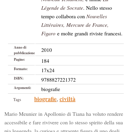
Légende de Socrate
. Nello stesso
tempo collabora con
Nouvelles
Littéraires, Mercure de France,
Figaro
e molte grandi riviste francesi.
Anno di
2010
pubblicazione
Pagine:
184
Formato:
17x24
ISBN:
9788827221372
Argomenti:
biografie
biografie
civiltà
,
Tags
Mario Meunier in Apollonio di Tiana ha voluto rendere
accessibile e fare rivivere con lo stesso spirito della sua
pia leggenda, la curiosa e attraente figura di uno degli