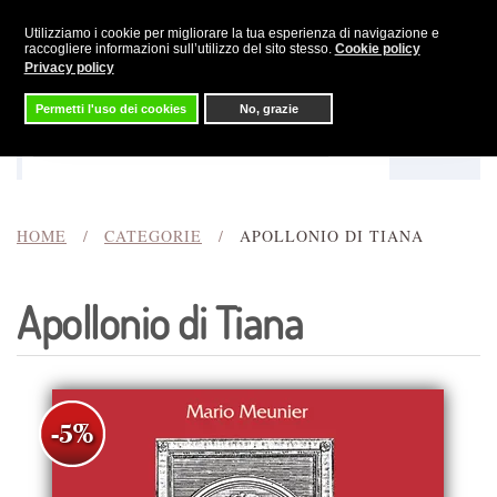
Utilizziamo i cookie per migliorare la tua esperienza di navigazione e
Skip to main content
raccogliere informazioni sull’utilizzo del sito stesso.
Cookie policy
Privacy policy
Permetti l'uso dei cookies
No, grazie
Menu
Cerca
HOME
CATEGORIE
APOLLONIO DI TIANA
Apollonio di Tiana