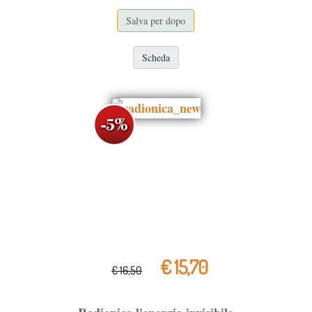
Salva per dopo
Scheda
€ 15,70
€ 16,50