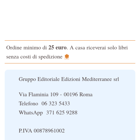
Tao-Tê-Ching di Lao-tze
La via dello Zen
Testo classico di medicina interna dell'Imperatore Giallo
L'evoluzione interiore dell'uomo
25 euro
Ordine minimo di
. A casa riceverai solo libri
La Cabala
✽
senza costi di spedizione
Il potere del serpente
Le religioni del Tibet
Gruppo Editoriale Edizioni Mediterranee srl
Via Flaminia 109 - 00196 Roma
Telefono 06 323 5433
WhatsApp 371 625 9288
P.IVA 00878961002