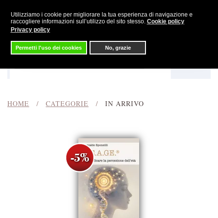
Utilizziamo i cookie per migliorare la tua esperienza di navigazione e
Skip to main content
raccogliere informazioni sull’utilizzo del sito stesso.
Cookie policy
Privacy policy
Permetti l'uso dei cookies
No, grazie
Menu
Cerca
HOME
CATEGORIE
IN ARRIVO