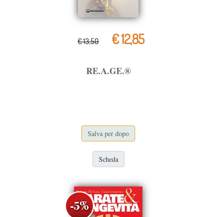
€ 12,85
€ 13,50
RE.A.GE.®
Salva per dopo
Scheda