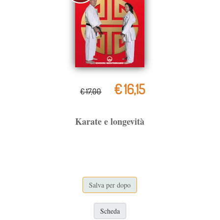
€ 16,15
€ 17,00
Karate e longevità
Salva per dopo
Scheda