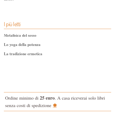
I più letti
Metafisica del sesso
Lo yoga della potenza
La tradizione ermetica
Tao-Tê-Ching di Lao-tze
La via dello Zen
Testo classico di medicina interna dell'Imperatore Giallo
L'evoluzione interiore dell'uomo
25 euro
Ordine minimo di
. A casa riceverai solo libri
La Cabala
✽
senza costi di spedizione
Il potere del serpente