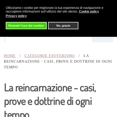
Utilizziamo i cookie per migliorare la tua esperienza di navigazione e
Skip to main content
raccogliere informazioni sull’utilizzo del sito stesso.
Cookie policy
Privacy policy
Permetti l'uso dei cookies
No, grazie
Menu
Cerca
HOME
CATEGORIE ESOTERISMO
LA
REINCARNAZIONE - CASI, PROVE E DOTTRINE DI OGNI
TEMPO
La reincarnazione - casi,
prove e dottrine di ogni
tempo