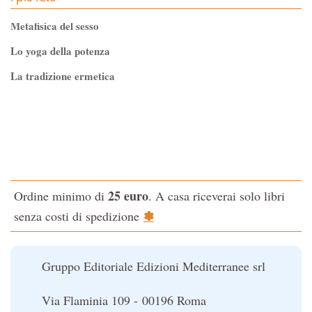
Metafisica del sesso
Lo yoga della potenza
La tradizione ermetica
Tao-Tê-Ching di Lao-tze
La via dello Zen
Testo classico di medicina interna dell'Imperatore Giallo
L'evoluzione interiore dell'uomo
25 euro
Ordine minimo di
. A casa riceverai solo libri
La Cabala
✽
senza costi di spedizione
Il potere del serpente
Le religioni del Tibet
Gruppo Editoriale Edizioni Mediterranee srl
Via Flaminia 109 - 00196 Roma