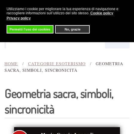
Utilizziamo i cookie per migliorare la tua esperienza di navigazione e
Skip to main content
raccogliere informazioni sull’utilizzo del sito stesso.
Cookie policy
Privacy policy
Permetti l'uso dei cookies
No, grazie
Menu
Cerca
HOME
CATEGORIE ESOTERISMO
GEOMETRIA
SACRA, SIMBOLI, SINCRONICITÀ
Geometria sacra, simboli,
sincronicità