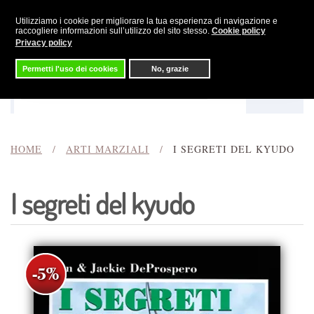
Utilizziamo i cookie per migliorare la tua esperienza di navigazione e
Skip to main content
raccogliere informazioni sull’utilizzo del sito stesso.
Cookie policy
Privacy policy
Permetti l'uso dei cookies
No, grazie
Menu
Cerca
HOME
ARTI MARZIALI
I SEGRETI DEL KYUDO
I segreti del kyudo