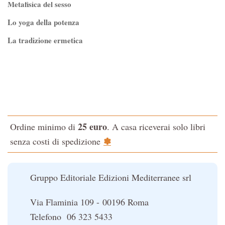
Metafisica del sesso
Lo yoga della potenza
La tradizione ermetica
Tao-Tê-Ching di Lao-tze
La via dello Zen
Testo classico di medicina interna dell'Imperatore Giallo
L'evoluzione interiore dell'uomo
25 euro
Ordine minimo di
. A casa riceverai solo libri
La Cabala
✽
senza costi di spedizione
Il potere del serpente
Le religioni del Tibet
Gruppo Editoriale Edizioni Mediterranee srl
Via Flaminia 109 - 00196 Roma
Telefono 06 323 5433