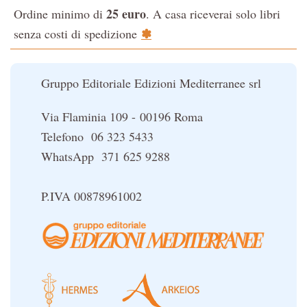
25 euro
Ordine minimo di
. A casa riceverai solo libri
La Cabala
✽
senza costi di spedizione
Il potere del serpente
Le religioni del Tibet
Gruppo Editoriale Edizioni Mediterranee srl
Via Flaminia 109 - 00196 Roma
Telefono 06 323 5433
WhatsApp 371 625 9288
P.IVA 00878961002