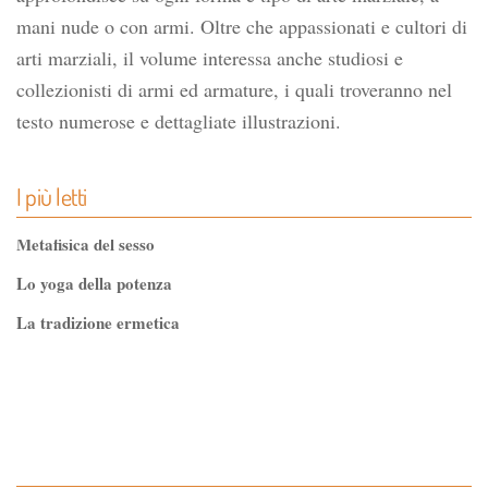
mani nude o con armi. Oltre che appassionati e cultori di
arti marziali, il volume interessa anche studiosi e
collezionisti di armi ed armature, i quali troveranno nel
testo numerose e dettagliate illustrazioni.
I più letti
Metafisica del sesso
Lo yoga della potenza
La tradizione ermetica
Tao-Tê-Ching di Lao-tze
La via dello Zen
Testo classico di medicina interna dell'Imperatore Giallo
L'evoluzione interiore dell'uomo