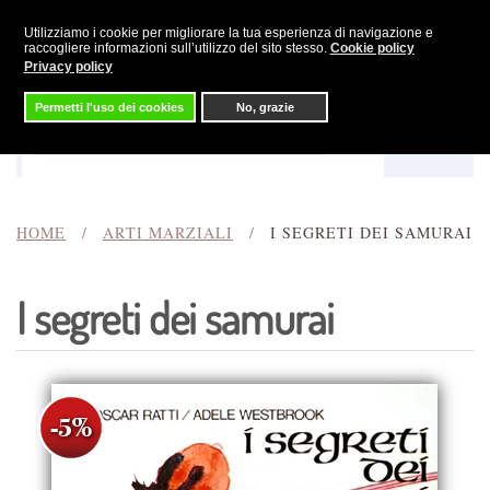
Utilizziamo i cookie per migliorare la tua esperienza di navigazione e
Skip to main content
raccogliere informazioni sull’utilizzo del sito stesso.
Cookie policy
Privacy policy
Permetti l'uso dei cookies
No, grazie
Menu
Cerca
HOME
ARTI MARZIALI
I SEGRETI DEI SAMURAI
I segreti dei samurai