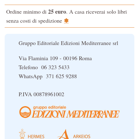
L'evoluzione interiore dell'uomo
25 euro
Ordine minimo di
. A casa riceverai solo libri
La Cabala
✽
senza costi di spedizione
Il potere del serpente
Le religioni del Tibet
Gruppo Editoriale Edizioni Mediterranee srl
Via Flaminia 109 - 00196 Roma
Telefono 06 323 5433
WhatsApp 371 625 9288
P.IVA 00878961002