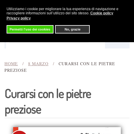
Utilizziamo i cookie per migliorare la tua esperienza di navigazione e
Skip to main content
raccogliere informazioni sull’utilizzo del sito stesso.
Cookie policy
Privacy policy
Permetti l'uso dei cookies
No, grazie
Menu
Cerca
HOME
8 MARZO
CURARSI CON LE PIETRE
PREZIOSE
Curarsi con le pietre
preziose