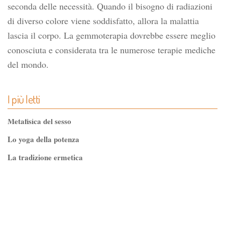
seconda delle necessità. Quando il bisogno di radiazioni
di diverso colore viene soddisfatto, allora la malattia
lascia il corpo. La gemmoterapia dovrebbe essere meglio
conosciuta e considerata tra le numerose terapie mediche
del mondo.
I più letti
Metafisica del sesso
Lo yoga della potenza
La tradizione ermetica
Tao-Tê-Ching di Lao-tze
La via dello Zen
Testo classico di medicina interna dell'Imperatore Giallo