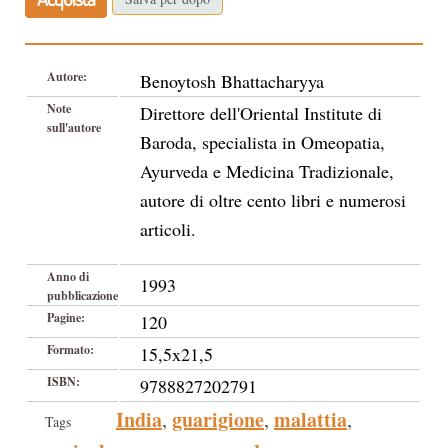
Autore:
Benoytosh Bhattacharyya
Note
Direttore dell'Oriental Institute di
sull'autore
Baroda, specialista in Omeopatia,
Ayurveda e Medicina Tradizionale,
autore di oltre cento libri e numerosi
articoli.
Anno di
1993
pubblicazione
Pagine:
120
Formato:
15,5x21,5
ISBN:
9788827202791
India
guarigione
malattia
,
,
,
Tags