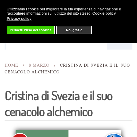
Utilizziamo i cookie per migliorare la tua esperienza di navigazione e
Skip to main content
raccogliere informazioni sull’utilizzo del sito stesso.
Cookie policy
Privacy policy
Permetti l'uso dei cookies
No, grazie
Menu
Cerca
HOME
8 MARZO
CRISTINA DI SVEZIA E IL SUO
CENACOLO ALCHEMICO
Cristina di Svezia e il suo
cenacolo alchemico