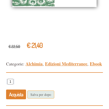
€ 21,40
€ 22,50
Alchimia
Edizioni Mediterranee
Ebook
Categorie:
,
,
Acquista
Salva per dopo