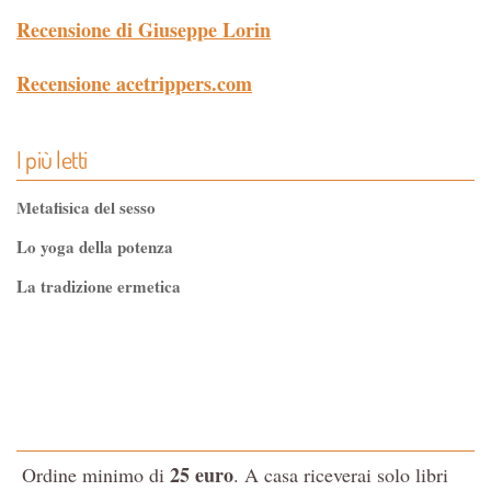
Recensione di Giuseppe Lorin
Recensione acetrippers.com
I più letti
Metafisica del sesso
Lo yoga della potenza
La tradizione ermetica
Tao-Tê-Ching di Lao-tze
La via dello Zen
Testo classico di medicina interna dell'Imperatore Giallo
L'evoluzione interiore dell'uomo
25 euro
Ordine minimo di
. A casa riceverai solo libri
La Cabala