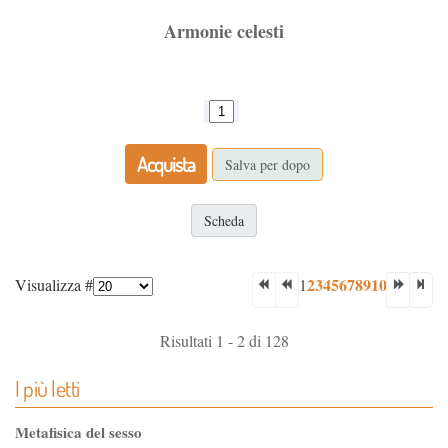
Armonie celesti
Acquista
Salva per dopo
Scheda
2
3
4
5
6
7
8
9
10
Visualizza #
1
Risultati 1 - 2 di 128
I più letti
Metafisica del sesso