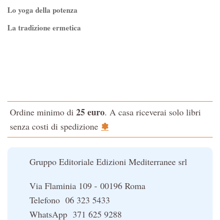
Lo yoga della potenza
La tradizione ermetica
Tao-Tê-Ching di Lao-tze
La via dello Zen
Testo classico di medicina interna dell'Imperatore Giallo
L'evoluzione interiore dell'uomo
25 euro
Ordine minimo di
. A casa riceverai solo libri
La Cabala
✽
senza costi di spedizione
Il potere del serpente
Le religioni del Tibet
Gruppo Editoriale Edizioni Mediterranee srl
Via Flaminia 109 - 00196 Roma
Telefono 06 323 5433
WhatsApp 371 625 9288