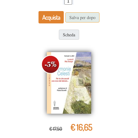
Acquista
Salva per dopo
Scheda
€ 16,65
€ 17,50