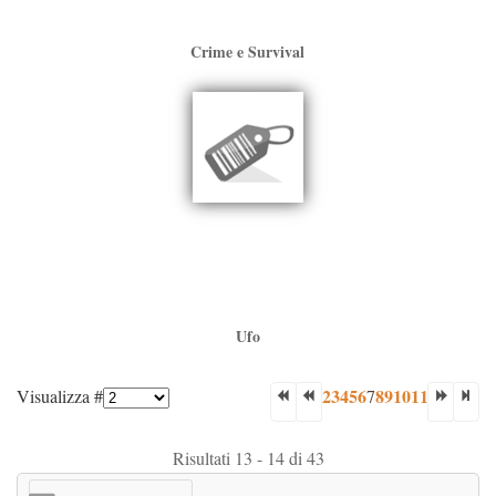
Crime e Survival
Ufo
2
3
4
5
6
8
9
10
11
Visualizza #
7
Risultati 13 - 14 di 43